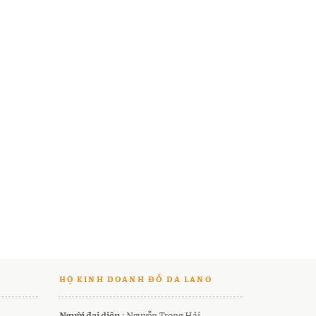
HỘ KINH DOANH ĐỒ DA LANO
Người đại diện
: Nguyễn Trọng Hải