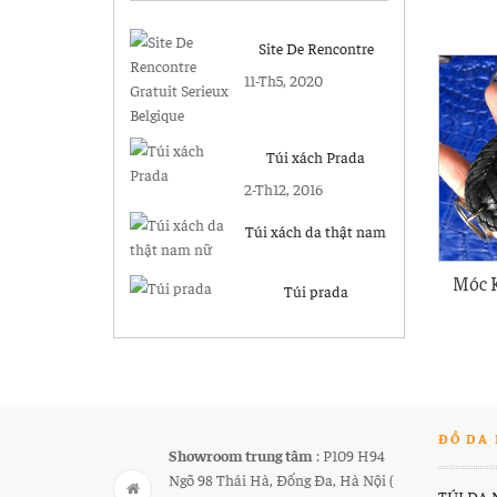
MK19
Site De Rencontre
Gratuit Serieux
11-Th5, 2020
Belgique
Túi xách Prada
2-Th12, 2016
Túi xách da thật nam
nữ
Móc 
Túi prada
Châ
ĐỒ DA 
Showroom trung tâm
: P109 H94
Ngõ 98 Thái Hà, Đống Đa, Hà Nội (
TÚI DA