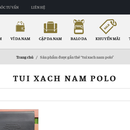
GÓC TƯ VẤN
LIÊN HỆ
M
VÍ DA NAM
CẶP DA NAM
BALO DA
KHUYẾN MÃI
Trang chủ
/
Sản phẩm được gắn thẻ “tui xach nam polo”
TUI XACH NAM POLO