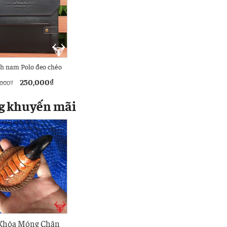
ch nam Polo đeo chéo
hàng hiệu
250,000
₫
,000
₫
g khuyến mãi
Khóa Móng Chân