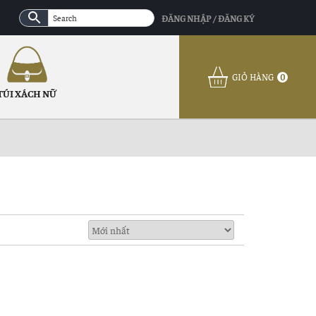
ĐĂNG NHẬP / ĐĂNG KÝ
GIỎ HÀNG
0
TÚI XÁCH NỮ