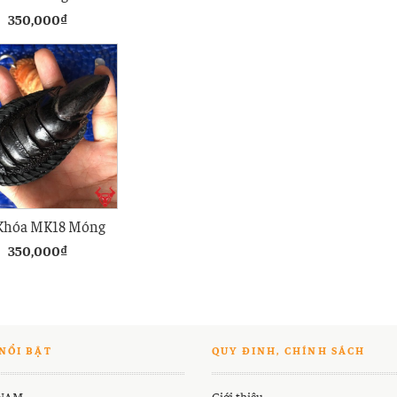
 Đà Điểu Nâu Đỏ
350,000
₫
Khóa MK18 Móng
n Đà Điểu Đen
350,000
₫
NỔI BẬT
QUY ĐINH, CHÍNH SÁCH
 NAM
Giới thiệu