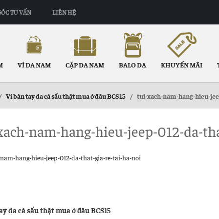
GÓC TƯ VẤN
LIÊN HỆ
M
VÍ DA NAM
CẶP DA NAM
BALO DA
KHUYẾN MÃI
/
Ví bàn tay da cá sấu thật mua ở đâu BCS15
/
tui-xach-nam-hang-hieu-jeep
xach-nam-hang-hieu-jeep-012-da-that
-nam-hang-hieu-jeep-012-da-that-gia-re-tai-ha-noi
u
ng
tay da cá sấu thật mua ở đâu BCS15