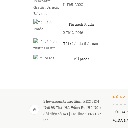
Gratuit Serieux
11-Th5, 2020
Belgique
Túi xách Prada
2-Th12, 2016
Túi xách da thật nam
nữ
Túi prada
ĐỒ DA 
Showroom trung tâm
: P109 H94
Ngõ 98 Thái Hà, Đống Đa, Hà Nội (
TÚI DA
đối diện số 14 ) | Hotline : 0977 077
899
VÍ DA 