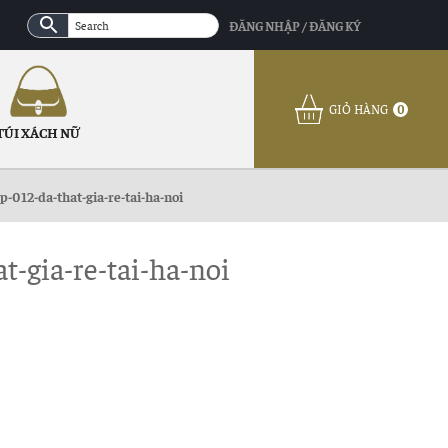
ĐĂNG NHẬP / ĐĂNG KÝ
GIỎ HÀNG
0
TÚI XÁCH NỮ
-012-da-that-gia-re-tai-ha-noi
-gia-re-tai-ha-noi