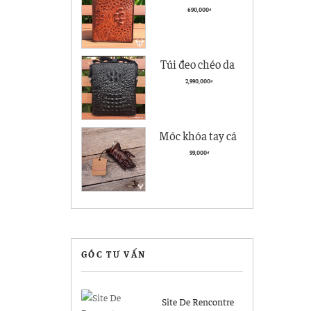
hơn
cà giá rẻ BCS05
bài
690,000
₫
kiểu đứng
viết
Túi đeo chéo da
nam Vân Cá Sấu
2,990,000
₫
Cao cấp VCS04
Đen
Móc khóa tay cá
sấu Hà Nội giá rẻ
99,000
₫
MK04
GÓC TƯ VẤN
Site De Rencontre