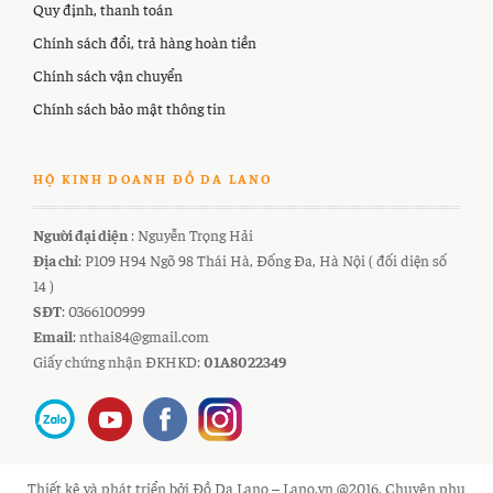
Quy định, thanh toán
Chính sách đổi, trả hàng hoàn tiền
Chính sách vận chuyển
Chính sách bảo mật thông tin
HỘ KINH DOANH ĐỒ DA LANO
Người đại diện
: Nguyễn Trọng Hải
Địa chỉ
: P109 H94 Ngõ 98 Thái Hà, Đống Đa, Hà Nội ( đối diện số
14 )
SĐT
: 0366100999
Email
: nthai84@gmail.com
Giấy chứng nhận ĐKHKD:
01A8022349
Thiết kê và phát triển bởi Đồ Da Lano – Lano.vn @2016. Chuyên phụ