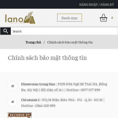
ĐĂNG NHẬP / ĐĂNG KÝ
Danh mục
0
Trang chủ
/
Chính sách bảo mật thông tin
Chính sách bảo mật thông tin
Showroom trung tâm
: P109 H94 Ngõ 98 Thái Hà, Đống
Đa, Hà Nội ( đối diện số 14 ) | Hotline : 0977 077 899
Chi nhánh 2
: 372/18 Điện Biên Phủ - P11 - Q.10 - HCM |
Hotline : 0366 100 999