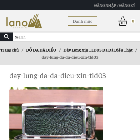
ĐĂNG NHẬP / ĐĂNG KÝ
Danh mục
0
Trang chủ
/
ĐỒ DA ĐÀ ĐIỂU
/
Dây Lưng Xịn TLD03 Da Đà Điểu Thật
/
day-lung-da-da-dieu-xin-tld03
day-lung-da-da-dieu-xin-tld03