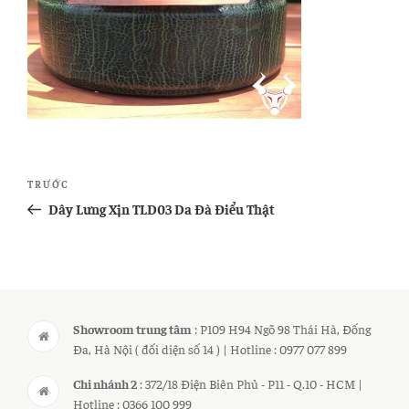
Điều
Bài
TRƯỚC
hướng
cũ
Dây Lưng Xịn TLD03 Da Đà Điểu Thật
bài
hơn
viết
Showroom trung tâm
: P109 H94 Ngõ 98 Thái Hà, Đống
Đa, Hà Nội ( đối diện số 14 ) | Hotline : 0977 077 899
Chi nhánh 2
: 372/18 Điện Biên Phủ - P11 - Q.10 - HCM |
Hotline : 0366 100 999