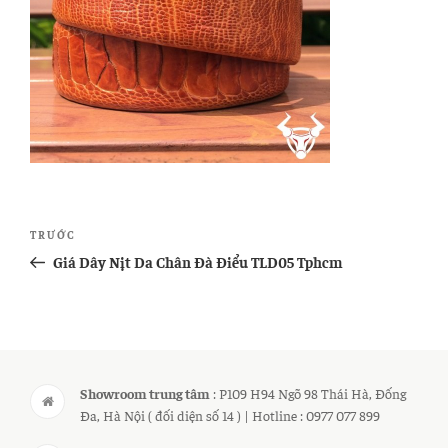
Điều
Bài
TRƯỚC
hướng
cũ
Giá Dây Nịt Da Chân Đà Điểu TLD05 Tphcm
bài
hơn
viết
Showroom trung tâm
: P109 H94 Ngõ 98 Thái Hà, Đống
Đa, Hà Nội ( đối diện số 14 ) | Hotline : 0977 077 899