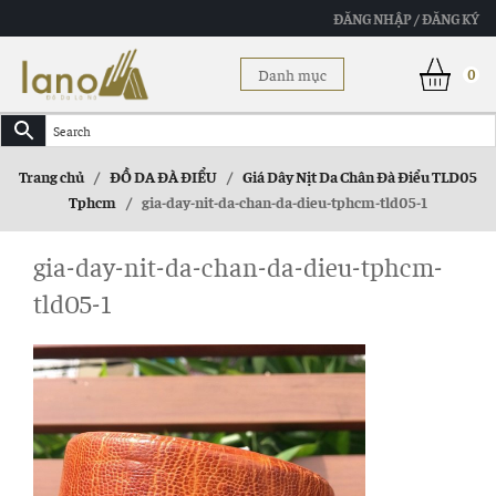
ĐĂNG NHẬP / ĐĂNG KÝ
Danh mục
0
Trang chủ
/
ĐỒ DA ĐÀ ĐIỂU
/
Giá Dây Nịt Da Chân Đà Điểu TLD05
Tphcm
/
gia-day-nit-da-chan-da-dieu-tphcm-tld05-1
gia-day-nit-da-chan-da-dieu-tphcm-
tld05-1