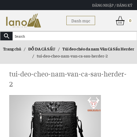
ĐĂNG NHẬP / ĐĂNG KÝ
Danh mục
0
Trang chủ
/
ĐỒ DA CÁ SẤU
/
Túi đeo chéo da nam Vân Cá Sấu Herder
/
tui-deo-cheo-nam-van-ca-sau-herder-2
tui-deo-cheo-nam-van-ca-sau-herder-
2