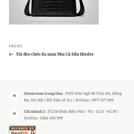
Điều
Bài
TRƯỚC
hướng
cũ
Túi đeo chéo da nam Vân Cá Sấu Herder
bài
hơn
viết
Showroom trung tâm
: P109 H94 Ngõ 98 Thái Hà, Đống
Đa, Hà Nội ( đối diện số 14 ) | Hotline : 0977 077 899
Chi nhánh 2
: 372/18 Điện Biên Phủ - P11 - Q.10 - HCM |
Hotline : 0366 100 999