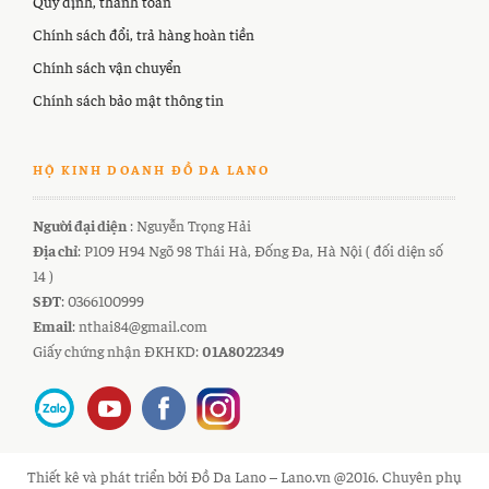
Quy định, thanh toán
Chính sách đổi, trả hàng hoàn tiền
Chính sách vận chuyển
Chính sách bảo mật thông tin
HỘ KINH DOANH ĐỒ DA LANO
Người đại diện
: Nguyễn Trọng Hải
Địa chỉ
: P109 H94 Ngõ 98 Thái Hà, Đống Đa, Hà Nội ( đối diện số
14 )
SĐT
: 0366100999
Email
: nthai84@gmail.com
Giấy chứng nhận ĐKHKD:
01A8022349
Thiết kê và phát triển bởi Đồ Da Lano – Lano.vn @2016. Chuyên phụ