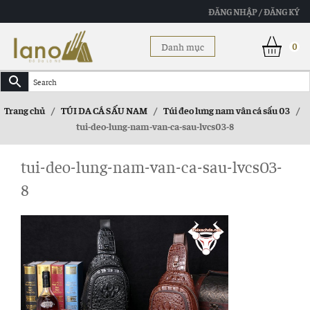
ĐĂNG NHẬP / ĐĂNG KÝ
Danh mục
0
Trang chủ
/
TÚI DA CÁ SẤU NAM
/
Túi đeo lưng nam vân cá sấu 03
/
tui-deo-lung-nam-van-ca-sau-lvcs03-8
tui-deo-lung-nam-van-ca-sau-lvcs03-
8