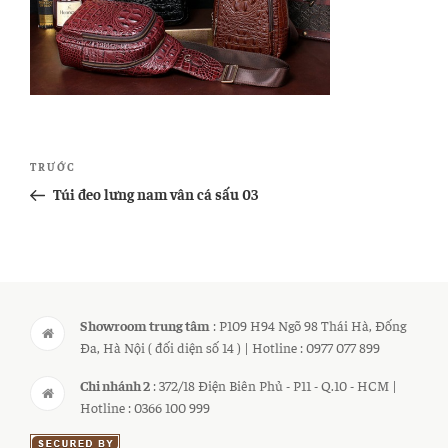
Điều
Bài
TRƯỚC
hướng
cũ
Túi đeo lưng nam vân cá sấu 03
bài
hơn
viết
Showroom trung tâm
: P109 H94 Ngõ 98 Thái Hà, Đống
Đa, Hà Nội ( đối diện số 14 ) | Hotline : 0977 077 899
Chi nhánh 2
: 372/18 Điện Biên Phủ - P11 - Q.10 - HCM |
Hotline : 0366 100 999