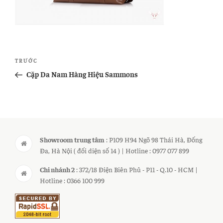
Điều
Bài
TRƯỚC
hướng
cũ
Cặp Da Nam Hàng Hiệu Sammons
bài
hơn
viết
Showroom trung tâm
: P109 H94 Ngõ 98 Thái Hà, Đống
Đa, Hà Nội ( đối diện số 14 ) | Hotline : 0977 077 899
Chi nhánh 2
: 372/18 Điện Biên Phủ - P11 - Q.10 - HCM |
Hotline : 0366 100 999