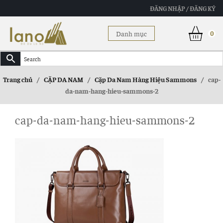
ĐĂNG NHẬP / ĐĂNG KÝ
Danh mục
0
Trang chủ
/
CẶP DA NAM
/
Cặp Da Nam Hàng Hiệu Sammons
/
cap-
da-nam-hang-hieu-sammons-2
cap-da-nam-hang-hieu-sammons-2