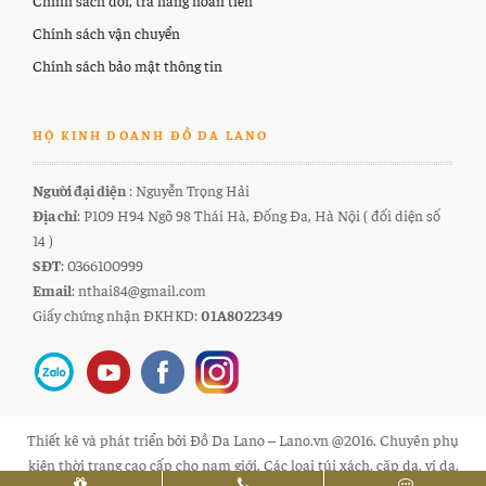
Chính sách vận chuyển
Chính sách bảo mật thông tin
HỘ KINH DOANH ĐỒ DA LANO
Người đại diện
: Nguyễn Trọng Hải
Địa chỉ
: P109 H94 Ngõ 98 Thái Hà, Đống Đa, Hà Nội ( đối diện số
14 )
SĐT
: 0366100999
Email
: nthai84@gmail.com
Giấy chứng nhận ĐKHKD:
01A8022349
Thiết kê và phát triển bởi Đồ Da Lano – Lano.vn @2016. Chuyên phụ
kiện thời trang cao cấp cho nam giới. Các loại túi xách, cặp da, ví da,