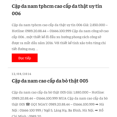
hà
TRONG
Cặp da nam tphcm cao cấp da thật uy tín
nội
006
da
bò
Cặp da nam tphcm cao cấp da thật uy tín 006 Giá: 2.850.000 –
cao
Hotline: 0989.20.88.44 – 01666.100.999 Cặp da nam công sở cao
cấp
cấp 006 , một thiết kế đi đầu xu hướng phong cách công sở
007”
được ra mắt dầu năm 2016. Với thiết kế tinh xảo trên từng chi
tiết đường may, …
Đọc tiếp
“Cặp
da
nam
ĐĂNG
12/08/2016
tphcm
TRONG
Cặp da nam cao cấp da bò thật 005
cao
cấp
Cặp da nam cao cấp da bò thật 005 Giá: 1.880.000 – Hotline:
da
0989.20.88.44 – 01666.100.999 MUA Cặp da nam cao cấp da bò
thật
thật 005 ☎ GỌI NGAY: 0989.20.88.44 – 01666.100.999 ➡ Hà
uy
Nội : 01666 100 999 / Ngõ 5, Láng Hạ, Ba Đình, Hà Nội. ➡ Hồ
tín
Chí Minh : 0989 20 …