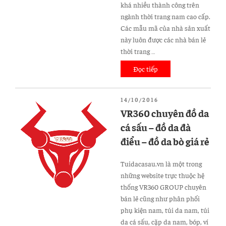
hà
khá nhiều thành công trên
nội”
ngành thời trang nam cao cấp.
Các mẫu mã của nhà sản xuất
này luôn được các nhà bán lẻ
thời trang …
Đọc tiếp
“Mua
túi
xách
ĐĂNG
14/10/2016
da
TRONG
VR360 chuyên đồ da
nam
cá sấu – đồ da đà
đeo
chéo
điểu – đồ da bò giá rẻ
hàng
hiệu
Tuidacasau.vn là một trong
ở
những website trực thuộc hệ
đâu
thống VR360 GROUP chuyên
giá
bán lẻ cũng như phân phối
rẻ,
phụ kiện nam, túi da nam, túi
uy
da cá sấu, cặp da nam, bóp, ví