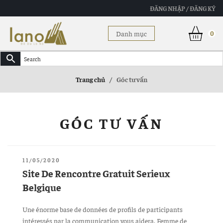
ĐĂNG NHẬP / ĐĂNG KÝ
Danh mục
0
Trang chủ
/
Góc tư vấn
GÓC TƯ VẤN
ĐĂNG
11/05/2020
TRONG
Site De Rencontre Gratuit Serieux
Belgique
Une énorme base de données de profils de participants
intéressés par la communication vous aidera. Femme de