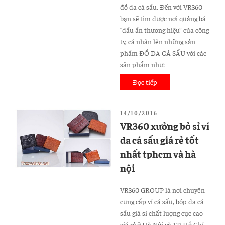
đồ da cá sấu. Đến với VR360
bạn sẽ tìm được nơi quảng bá
“dấu ấn thương hiệu” của công
ty, cá nhân lên những sản
phẩm ĐỒ DA CÁ SẤU với các
sản phẩm như: …
Đọc tiếp
“VR360
chuyên
gia
ĐĂNG
14/10/2016
công
TRONG
VR360 xưởng bỏ sỉ ví
đồ
da cá sấu giá rẻ tốt
da
cá
nhất tphcm và hà
sấu
nội
theo
yêu
VR360 GROUP là nơi chuyên
cầu”
cung cấp ví cá sấu, bóp da cá
sấu giá sỉ chất lượng cực cao
giá rẻ ở Hà Nội và TP. Hồ Chí