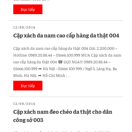
006”
Đọc tiếp
“Cặp
da
nam
ĐĂNG
12/08/2016
cao
TRONG
Cặp xách da nam cao cấp hàng da thật 004
cấp
da
Cặp xách da nam cao cấp hàng da thật 004 Giá: 2.200.000 –
bò
Hotline: 0989.20.88.44 – 01666.100.999 MUA Cặp xách da nam
thật
cao cấp hàng da thật 004 ☎ GỌI NGAY: 0989.20.88.44 –
005”
01666.100.999 ➡ Hà Nội : 01666 100 999 / Ngõ 5, Láng Hạ, Ba
Đình, Hà Nội. ➡ Hồ Chí Minh : …
Đọc tiếp
“Cặp
xách
da
ĐĂNG
12/08/2016
nam
TRONG
Cặp xách nam đeo chéo da thật cho dân
cao
công sở 003
cấp
hàng