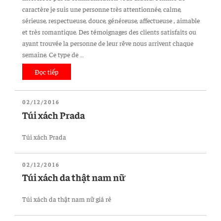
caractère je suis une personne très attentionnée, calme,
sérieuse, respectueuse, douce, généreuse, affectueuse , aimable
et très romantique. Des témoignages des clients satisfaits ou
ayant trouvée la personne de leur rêve nous arrivent chaque
semaine. Ce type de …
Đọc tiếp
“Site
De
Rencontre
ĐĂNG
02/12/2016
Gratuit
TRONG
Túi xách Prada
Serieux
Belgique”
Túi xách Prada
ĐĂNG
02/12/2016
TRONG
Túi xách da thật nam nữ
Túi xách da thật nam nữ giá rẻ