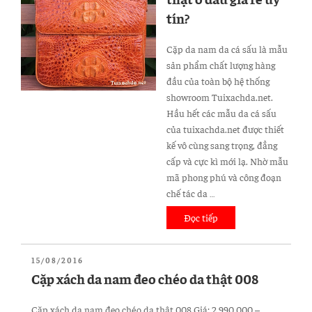
rẻ”
chéo
tín?
CST01”
Cặp da nam da cá sấu là mẫu
sản phẩm chất lượng hàng
đầu của toàn bộ hệ thống
showroom Tuixachda.net.
Hầu hết các mẫu da cá sấu
của tuixachda.net được thiết
kế vô cùng sang trọng, đẳng
cấp và cực kì mới lạ. Nhờ mẫu
mã phong phú và công đoạn
chế tác da …
Đọc tiếp
“Mua
túi
da
ĐĂNG
15/08/2016
cá
TRONG
Cặp xách da nam đeo chéo da thật 008
sấu
thật
Cặp xách da nam đeo chéo da thật 008 Giá: 2.990.000 –