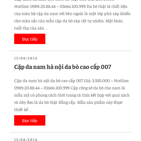
ở
Hotline: 0989.20.88.44 – 01666.100.999 Da bò thật là chất liệu
đâu
của toàn bộ cặp da nam với bên ngoài là một lớp phủ sáp khiến
giá
cho màu sắc của mẫu cặp da bò sáp rất tự nhiên. Mặt khác,
rẻ
tuổi thọ của sản …
uy
tín?”
Đọc tiếp
“Cặp
xách
da
ĐĂNG
15/08/2016
nam
TRONG
Cặp da nam hà nội da bò cao cấp 007
đeo
chéo
Cặp da nam hà nội da bò cao cấp 007 Giá: 3.550.000 – Hotline:
da
0989.20.88.44 – 01666.100.999 Cặp công sở da bò cho nam là
thật
mẫu mã có phong cách thời trang cá tính kết hợp với quai xách
008”
và dây đeo là da bò thật đẳng cấp. Mẫu sản phẩm này được
thiết kế …
Đọc tiếp
“Cặp
da
nam
ĐĂNG
15/08/2016