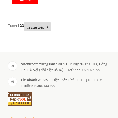
da
mua
ở
đâu
Điều
Trang
1
Trang
2
Trang
3
Trang tiếp
uy
hướng
tín
bài
tại
viết
tphcm?”
Showroom trung tâm
: P109 H94 Ngõ 98 Thái Hà, Đống
Đa, Hà Nội ( đối diện số 14 ) | Hotline : 0977 077 899
Chi nhánh 2
: 372/18 Điện Biên Phủ - P11 - Q.10 - HCM |
Hotline : 0366 100 999