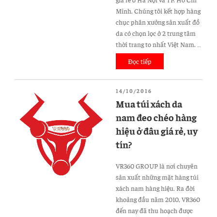
Minh. Chúng tôi kết hợp hàng
chục phân xưởng sản xuất đồ
da có chọn lọc ở 2 trung tâm
thời trang to nhất Việt Nam. …
Đọc tiếp
“VR360
xưởng
bỏ
ĐĂNG
14/10/2016
sỉ
TRONG
Mua túi xách da
ví
nam đeo chéo hàng
da
cá
hiệu ở đâu giá rẻ, uy
sấu
tín?
giá
rẻ
VR360 GROUP là nơi chuyên
tốt
sản xuất những mặt hàng túi
nhất
xách nam hàng hiệu. Ra đời
tphcm
khoảng đầu năm 2010, VR360
và
đến nay đã thu hoạch được