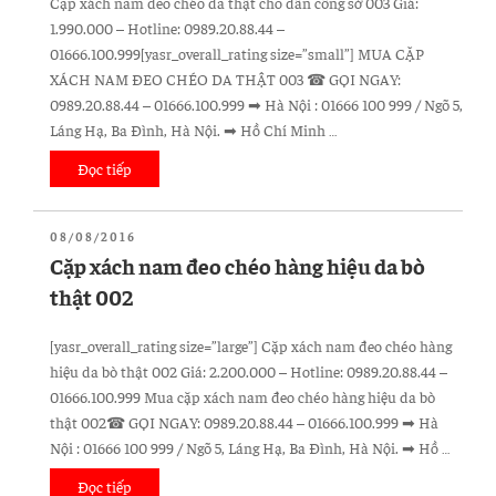
Cặp xách nam đeo chéo da thật cho dân công sở 003 Giá:
da
1.990.000 – Hotline: 0989.20.88.44 –
thật
01666.100.999[yasr_overall_rating size=”small”] MUA CẶP
004”
XÁCH NAM ĐEO CHÉO DA THẬT 003 ☎ GỌI NGAY:
0989.20.88.44 – 01666.100.999 ➡ Hà Nội : 01666 100 999 / Ngõ 5,
Láng Hạ, Ba Đình, Hà Nội. ➡ Hồ Chí Minh …
Đọc tiếp
“Cặp
xách
nam
ĐĂNG
08/08/2016
đeo
TRONG
Cặp xách nam đeo chéo hàng hiệu da bò
chéo
thật 002
da
thật
[yasr_overall_rating size=”large”] Cặp xách nam đeo chéo hàng
cho
hiệu da bò thật 002 Giá: 2.200.000 – Hotline: 0989.20.88.44 –
dân
01666.100.999 Mua cặp xách nam đeo chéo hàng hiệu da bò
công
thật 002☎ GỌI NGAY: 0989.20.88.44 – 01666.100.999 ➡ Hà
sở
Nội : 01666 100 999 / Ngõ 5, Láng Hạ, Ba Đình, Hà Nội. ➡ Hồ …
003”
Đọc tiếp
“Cặp