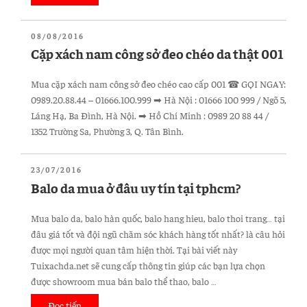
xách
nam
ĐĂNG
08/08/2016
đeo
TRONG
Cặp xách nam công sở đeo chéo da thật 001
chéo
hàng
Mua cặp xách nam công sở đeo chéo cao cấp 001 ☎ GỌI NGAY:
hiệu
0989.20.88.44 – 01666.100.999 ➡ Hà Nội : 01666 100 999 / Ngõ 5,
da
Láng Hạ, Ba Đình, Hà Nội. ➡ Hồ Chí Minh : 0989 20 88 44 /
bò
1352 Trường Sa, Phường 3, Q. Tân Bình.
thật
002”
ĐĂNG
23/07/2016
TRONG
Balo da mua ở đâu uy tín tại tphcm?
Mua balo da, balo hàn quốc, balo hang hieu, balo thoi trang… tại
đâu giá tốt và đội ngũ chăm sóc khách hàng tốt nhất? là câu hỏi
được mọi người quan tâm hiện thời. Tại bài viết này
Tuixachda.net sẽ cung cấp thông tin giúp các bạn lựa chọn
được showroom mua bán balo thể thao, balo …
Đọc tiếp
“Balo