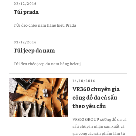
ĐĂNG
02/12/2016
TRONG
Túi prada
TÚi đeo chéo nam hàng hiệu Prada
ĐĂNG
02/12/2016
TRONG
Túi jeep da nam
Túi đeo chéo jeep da nam hàng heieuj
ĐĂNG
14/10/2016
TRONG
VR360 chuyên gia
công đồ da cá sấu
theo yêu cầu
VR360 GROUP xưởng đồ da cá
sấu chuyên nhận sản xuất và
gia công các sản phẩm làm từ