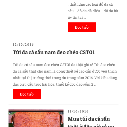
tín?”
, thắt lưng các loại đồ da cá
sấu – đồ da đà điểu – đồ da bò
uy tín tại …
Đọc tiếp
“VR360
chuyên
đồ
ĐĂNG
12/10/2016
da
TRONG
Túi da cá sấu nam đeo chéo CST01
cá
sấu
Túi da cá sấu nam đeo chéo CST01 da thật giá rẻ Túi đeo chéo
–
da cá sấu thật cho nam là dòng thiết kế cao cấp được yêu thích
đồ
nhất tại thị trường thời trang da trong năm 2016. Với kiểu dáng
da
đặc biệt, cấu trúc hài hòa, thiết kế độc đáo gồm 2 …
đà
điểu
Đọc tiếp
“Túi
–
da
đồ
cá
da
ĐĂNG
11/10/2016
sấu
TRONG
Mua túi da cá sấu
bò
nam
giá
thật ở đâu giá rẻ uy
đeo