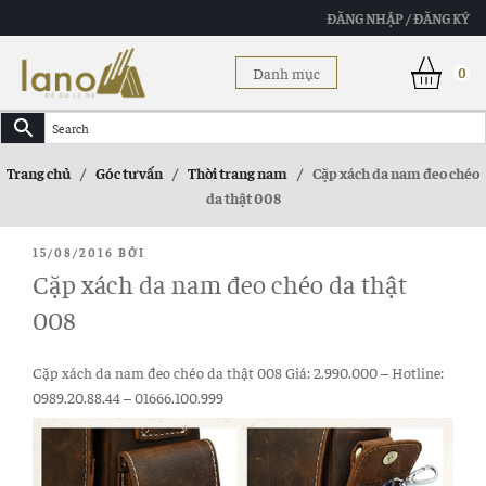
ĐĂNG NHẬP / ĐĂNG KÝ
Danh mục
0
Trang chủ
/
Góc tư vấn
/
Thời trang nam
/
Cặp xách da nam đeo chéo
da thật 008
ĐĂNG
15/08/2016
BỞI
TRONG
Cặp xách da nam đeo chéo da thật
008
Cặp xách da nam đeo chéo da thật 008 Giá: 2.990.000 – Hotline:
0989.20.88.44 – 01666.100.999