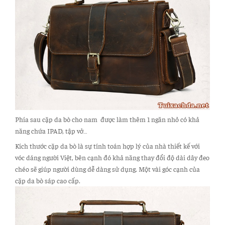
Phía sau cặp da bò cho nam được làm thêm 1 ngăn nhỏ có khả
năng chứa IPAD, tập vở…
Kích thước cặp da bò là sự tính toán hợp lý của nhà thiết kế với
vóc dáng người Việt, bên cạnh đó khả năng thay đổi độ dài dây đeo
chéo sẽ giúp người dùng dễ dàng sử dụng. Một vài góc cạnh của
cặp da bò sáp cao cấp.