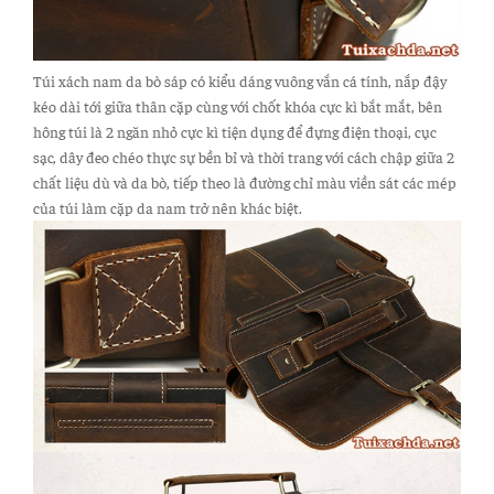
Túi xách nam da bò sáp có kiểu dáng vuông vắn cá tính, nắp đậy
kéo dài tới giữa thân cặp cùng với chốt khóa cực kì bắt mắt, bên
hông túi là 2 ngăn nhỏ cực kì tiện dụng để đựng điện thoại, cục
sạc, dây đeo chéo thực sự bền bỉ và thời trang với cách chập giữa 2
chất liệu dù và da bò, tiếp theo là đường chỉ màu viền sát các mép
của túi làm cặp da nam trở nên khác biệt.