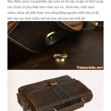
Đặc điểm quan trọng khiến cặp nam da bò sáp có giá trị thời trang
cao chính là phụ kiện kèm theo của nó . Khóa kéo, chốt nam
châm, khóa nối đều được làm bằng đồng nguyên khối vừa có độ
bền vừa tạo tính thẩm mỹ hài hòa với toàn bộ thiết kế.