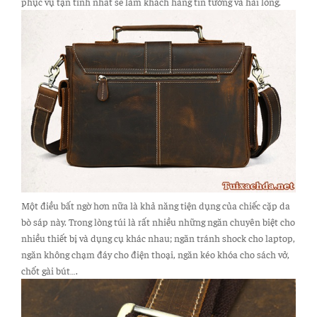
phục vụ tận tình nhất sẽ làm khách hàng tin tưởng và hài lòng.
Một điều bất ngờ hơn nữa là khả năng tiện dụng của chiếc cặp da
bò sáp này. Trong lòng túi là rất nhiều những ngăn chuyên biệt cho
nhiều thiết bị và dụng cụ khác nhau; ngăn tránh shock cho laptop,
ngăn không chạm đáy cho điện thoại, ngăn kéo khóa cho sách vở,
chốt gài bút….