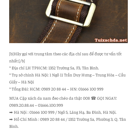
[b]Hãy gọi với trung tâm theo các địa chỉ sau để được tư vấn tốt
nhất:[/b]
* Địa chỉ LH TPHCM: 1352 Trường Sa, F3, Tân Bình.
* Trụ sở chính Hà Nội: 1 Ngõ 11 Trần Duy Hưng – Trung Hòa – Cầu
Giấy – Hà Nội
* Tổng Đài: HCM: 0989 20 88 44 – HN: 01666 100 999
MUA Cặp xách da nam đeo chéo da thật 008 ☎ GỌI NGAY:
0989.20.88.44 – 01666.100.999
➡ Hà Nội : 01666 100 999 / Ngõ 5, Láng Hạ, Ba Đình, Hà Nội.
➡ Hồ Chí Minh : 0989 20 88 44 / 1352 Trường Sa, Phường 3, Q. Tân
Bình.