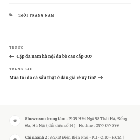
DANH
THỜI TRANG NAM
MỤC
Điều
Bài
TRƯỚC
hướng
cũ
Cặp da nam hà nội da bò cao cấp 007
bài
hơn
Bài
TRANG SAU
viết
tiếp
Mua túi da cá sấu thật ở đâu giá rẻ uy tín?
theo
Showroom trung tâm
: P109 H94 Ngõ 98 Thái Hà, Đống
Đa, Hà Nội ( đối diện số 14 ) | Hotline : 0977 077 899
Chi nhánh 2
: 372/18 Điện Biên Phủ - P11 - Q.10 - HCM |