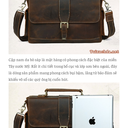
Cặp nam da bò sáp là mặt hàng có phong cách đặc biệt của miền
Tây nước Mỹ. Rất ít chi tiết trong bố cục và lớp sơn bên ngoài, đây
là dòng sản phẩm mang phong cách bụi bặm, lãng tử bảo đảm sẽ
khiến vô số các quý ông bị cuốn hút.