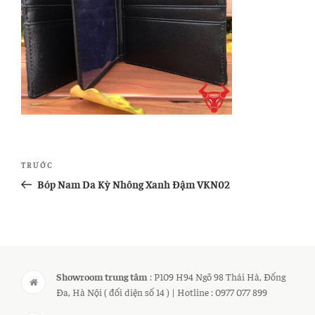
Điều
Bài
TRƯỚC
hướng
cũ
Bóp Nam Da Kỳ Nhông Xanh Đậm VKN02
bài
hơn
viết
Showroom trung tâm
: P109 H94 Ngõ 98 Thái Hà, Đống
Đa, Hà Nội ( đối diện số 14 ) | Hotline : 0977 077 899