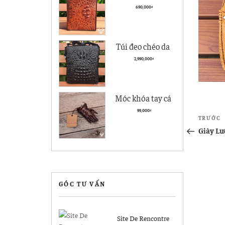
cà giá rẻ BCS05
690,000
₫
kiểu đứng
Túi đeo chéo da
nam Vân Cá Sấu
2,990,000
₫
Cao cấp VCS04
Đen
Móc khóa tay cá
sấu Hà Nội giá rẻ
Điề
99,000
₫
Bài
TRƯỚC
MK04
hướ
cũ
Giày Lư
hơn
bài
viết
GÓC TƯ VẤN
Site De Rencontre