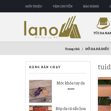
GIỚI THIỆU
VẬN CHUYỂN
BẢO HÀNH
TÚI DA NA
Trang chủ
/
ĐỒ DA ĐÀ ĐIỂU
tuid
HÀNG BÁN CHẠY
Móc khóa tay da
cá sấu giá rẻ MK01
99,000
₫
Bóp da cá sấu hoa