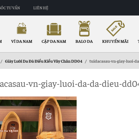
GÓC TƯ VẤN
LIÊN HỆ
M
VÍ DA NAM
CẶP DA NAM
BALO DA
KHUYẾN MÃI
/
Giày Lười Da Đà Điểu Kiểu Vây Chân DD04
/
tuidacasau-vn-giay-luoi-d
acasau-vn-giay-luoi-da-da-dieu-dd0