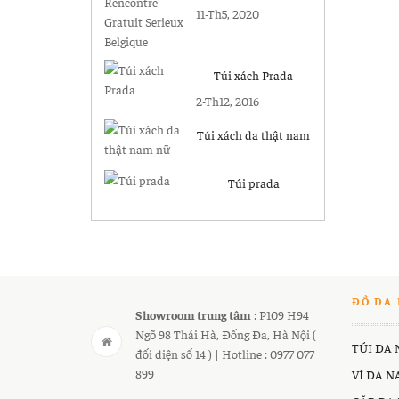
Gratuit Serieux
11-Th5, 2020
Belgique
Túi xách Prada
2-Th12, 2016
Túi xách da thật nam
nữ
Túi prada
ĐỒ DA 
Showroom trung tâm
: P109 H94
Ngõ 98 Thái Hà, Đống Đa, Hà Nội (
TÚI DA
đối diện số 14 ) | Hotline : 0977 077
899
VÍ DA 