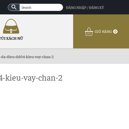
ĐĂNG NHẬP / ĐĂNG KÝ
GIỎ HÀNG
0
TÚI XÁCH NỮ
a-da-dieu-dd04-kieu-vay-chan-2
4-kieu-vay-chan-2