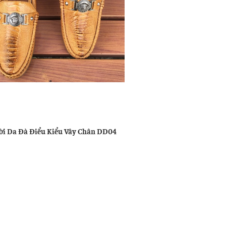
u
ng
ời Da Đà Điểu Kiểu Vây Chân DD04