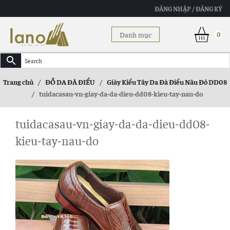
ĐĂNG NHẬP / ĐĂNG KÝ
Danh mục
0
Trang chủ
/
ĐỒ DA ĐÀ ĐIỂU
/
Giày Kiểu Tây Da Đà Điểu Nâu Đỏ DD08
/
tuidacasau-vn-giay-da-da-dieu-dd08-kieu-tay-nau-do
tuidacasau-vn-giay-da-da-dieu-dd08-
kieu-tay-nau-do