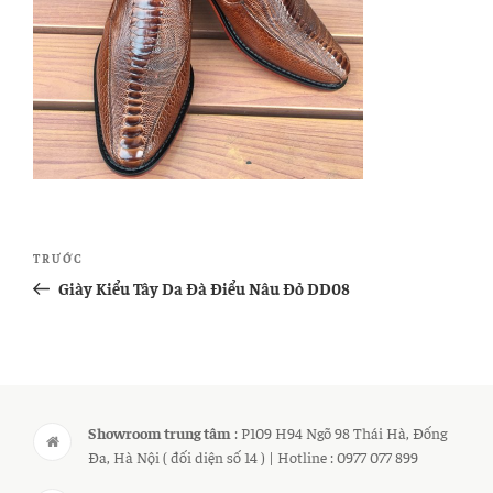
Điều
Bài
TRƯỚC
hướng
cũ
Giày Kiểu Tây Da Đà Điểu Nâu Đỏ DD08
bài
hơn
viết
Showroom trung tâm
: P109 H94 Ngõ 98 Thái Hà, Đống
Đa, Hà Nội ( đối diện số 14 ) | Hotline : 0977 077 899