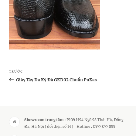
Điều
Bài
TRƯỚC
hướng
cũ
Giày Tây Da Kỳ Đà GKD02 Chuẩn PuKas
bài
hơn
viết
Showroom trung tâm
: P109 H94 Ngõ 98 Thái Hà, Đống
Đa, Hà Nội ( đối diện số 14 ) | Hotline : 0977 077 899