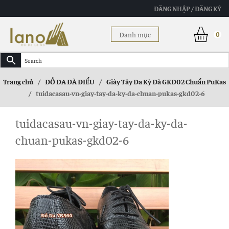
ĐĂNG NHẬP / ĐĂNG KÝ
Danh mục
0
Trang chủ
/
ĐỒ DA ĐÀ ĐIỂU
/
Giày Tây Da Kỳ Đà GKD02 Chuẩn PuKas
/
tuidacasau-vn-giay-tay-da-ky-da-chuan-pukas-gkd02-6
tuidacasau-vn-giay-tay-da-ky-da-
chuan-pukas-gkd02-6