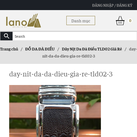
ĐĂNG NHẬP / ĐĂNG KÝ
Danh mục
0
Trang chủ
/
ĐỒ DA ĐÀ ĐIỂU
/
Dây Nịt Da Đà Điểu TLD02 Giá Rẻ
/
day-
nit-da-da-dieu-gia-re-tld02-3
day-nit-da-da-dieu-gia-re-tld02-3