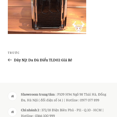
Điều
Bài
TRƯỚC
hướng
cũ
Dây Nịt Da Đà Điểu TLD02 Giá Rẻ
bài
hơn
viết
Showroom trung tâm
: P109 H94 Ngõ 98 Thái Hà, Đống
Đa, Hà Nội ( đối diện số 14 ) | Hotline : 0977 077 899
Chi nhánh 2
: 372/18 Điện Biên Phủ - P11 - Q.10 - HCM |
Hotline : 0366 100 999