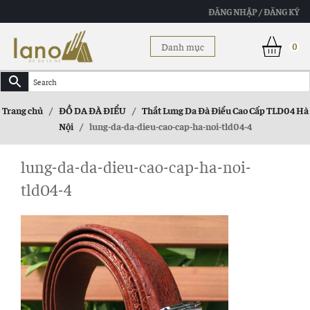
ĐĂNG NHẬP / ĐĂNG KÝ
Danh mục
0
Trang chủ
/
ĐỒ DA ĐÀ ĐIỂU
/
Thắt Lưng Da Đà Điểu Cao Cấp TLD04 Hà
Nội
/
lung-da-da-dieu-cao-cap-ha-noi-tld04-4
lung-da-da-dieu-cao-cap-ha-noi-
tld04-4