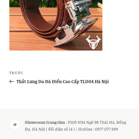
Điều
Bài
TRƯỚC
hướng
cũ
Thắt Lưng Da Đà Điểu Cao Cấp TLD04 Hà Nội
bài
hơn
viết
Showroom trung tâm
: P109 H94 Ngõ 98 Thái Hà, Đống
Đa, Hà Nội ( đối diện số 14 ) | Hotline : 0977 077 899