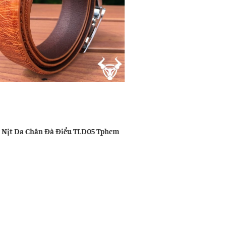
u
ng
 Nịt Da Chân Đà Điểu TLD05 Tphcm