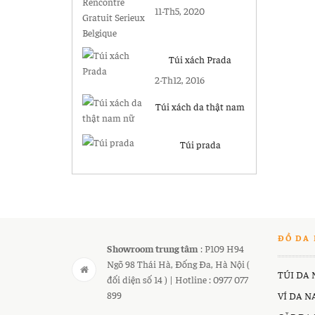
Gratuit Serieux
11-Th5, 2020
Belgique
Túi xách Prada
2-Th12, 2016
Túi xách da thật nam
nữ
Túi prada
ĐỒ DA 
Showroom trung tâm
: P109 H94
Ngõ 98 Thái Hà, Đống Đa, Hà Nội (
TÚI DA
đối diện số 14 ) | Hotline : 0977 077
899
VÍ DA 