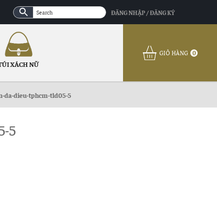
ĐĂNG NHẬP / ĐĂNG KÝ
GIỎ HÀNG
0
TÚI XÁCH NỮ
an-da-dieu-tphcm-tld05-5
5-5