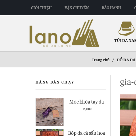
GIỚI THIỆU
VẬN CHUYỂN
BẢO HÀNH
TÚI DA NA
Trang chủ
/
ĐỒ DA ĐÀ
gia-
HÀNG BÁN CHẠY
Móc khóa tay da
cá sấu giá rẻ MK01
99,000
₫
Bóp da cá sấu hoa