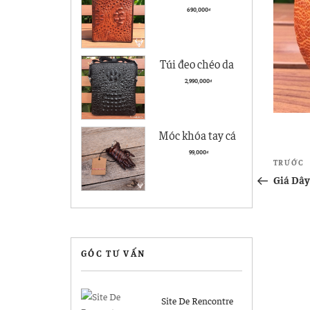
cà giá rẻ BCS05
690,000
₫
kiểu đứng
Túi đeo chéo da
nam Vân Cá Sấu
2,990,000
₫
Cao cấp VCS04
Đen
Móc khóa tay cá
sấu Hà Nội giá rẻ
Điề
99,000
₫
Bài
TRƯỚC
MK04
hướ
cũ
Giá Dây
hơn
bài
viết
GÓC TƯ VẤN
Site De Rencontre