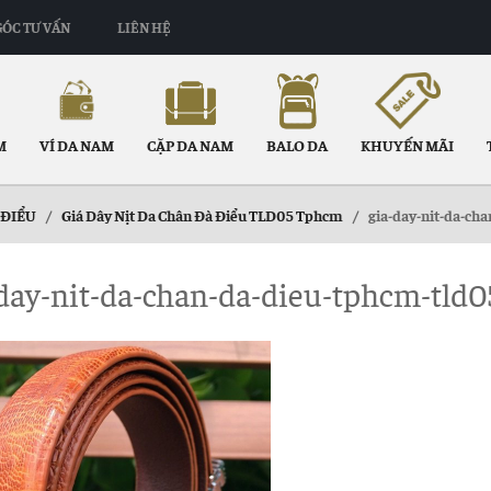
GÓC TƯ VẤN
LIÊN HỆ
M
VÍ DA NAM
CẶP DA NAM
BALO DA
KHUYẾN MÃI
 ĐIỂU
/
Giá Dây Nịt Da Chân Đà Điểu TLD05 Tphcm
/
gia-day-nit-da-ch
day-nit-da-chan-da-dieu-tphcm-tld0