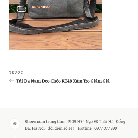
Điều
Bài
TRƯỚC
hướng
cũ
Túi Da Nam Đeo Chéo KT48 Xám Tro Giảm Giá
bài
hơn
viết
Showroom trung tâm
: P109 H94 Ngõ 98 Thái Hà, Đống
Đa, Hà Nội ( đối diện số 14 ) | Hotline : 0977 077 899