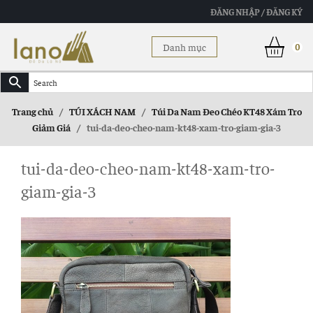
ĐĂNG NHẬP / ĐĂNG KÝ
Danh mục
0
Trang chủ
/
TÚI XÁCH NAM
/
Túi Da Nam Đeo Chéo KT48 Xám Tro
Giảm Giá
/
tui-da-deo-cheo-nam-kt48-xam-tro-giam-gia-3
tui-da-deo-cheo-nam-kt48-xam-tro-
giam-gia-3