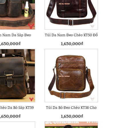
h Nam Da Sáp Đeo
Túi Da Nam Đeo Chéo KT50 Đồ
Chéo KT56
Da VR360
1,650,000
₫
1,650,000
₫
Chéo Da Bò Sáp KT59
Túi Da Bò Đeo Chéo KT38 Cho
Cho Nam
Nam
1,650,000
₫
1,650,000
₫