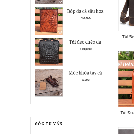
Bóp da cá sấu hoa
cà giá rẻ BCS05
690,000
₫
kiểu đứng
Túi Đ
Túi đeo chéo da
K
nam Vân Cá Sấu
2,990,000
₫
Cao cấp VCS04
Đen
Móc khóa tay cá
sấu Hà Nội giá rẻ
99,000
₫
MK04
Túi Đe
GÓC TƯ VẤN