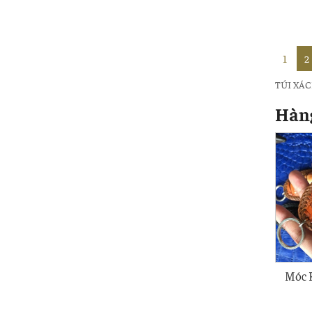
1
2
TÚI XÁ
Hàn
Móc 
MK19