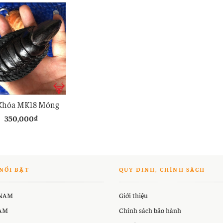
Khóa MK18 Móng
n Đà Điểu Đen
350,000
₫
NỔI BẬT
QUY ĐINH, CHÍNH SÁCH
 NAM
Giới thiệu
NAM
Chính sách bảo hành