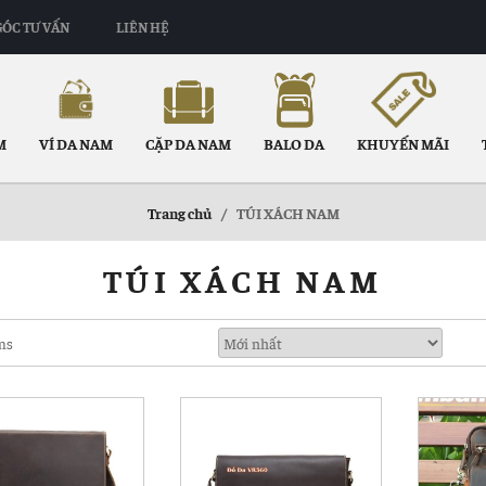
GÓC TƯ VẤN
LIÊN HỆ
M
VÍ DA NAM
CẶP DA NAM
BALO DA
KHUYẾN MÃI
Trang chủ
/
TÚI XÁCH NAM
TÚI XÁCH NAM
ems