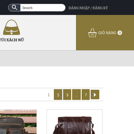
ĐĂNG NHẬP / ĐĂNG KÝ
GIỎ HÀNG
0
TÚI XÁCH NỮ
1
2
3
…
7