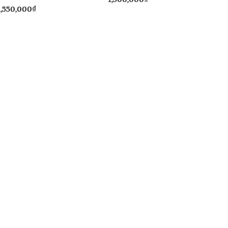
KT55
1,550,000
₫