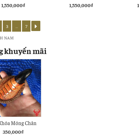
Hàng Hiệu
KT16
1,550,000
₫
1,550,000
₫
3
…
7
CH NAM
g khuyến mãi
Khóa Móng Chân
 Đà Điểu Nâu Đỏ
350,000
₫