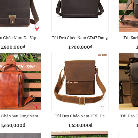
eo Chéo Nam Da Sáp
Túi Đeo Chéo Nam CD47 Dạng
Túi Xác
T57 Đựng Hồ Sơ
Ngang Đựng A4
1,800,000
₫
1,700,000
₫
o Chéo Sau Lưng Nam
Túi Đeo Chéo Nam KT51 Da
Túi Đeo 
TDL23 Loại Lớn
Sáp
1,650,000
₫
1,650,000
₫