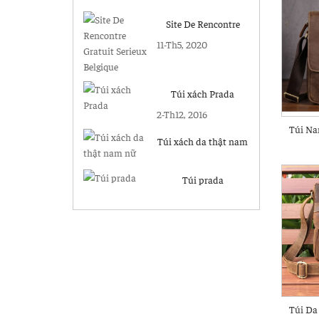
Site De Rencontre
Gratuit Serieux
11-Th5, 2020
Belgique
Túi xách Prada
2-Th12, 2016
Túi Na
Túi xách da thật nam
nữ
Túi prada
Túi Da