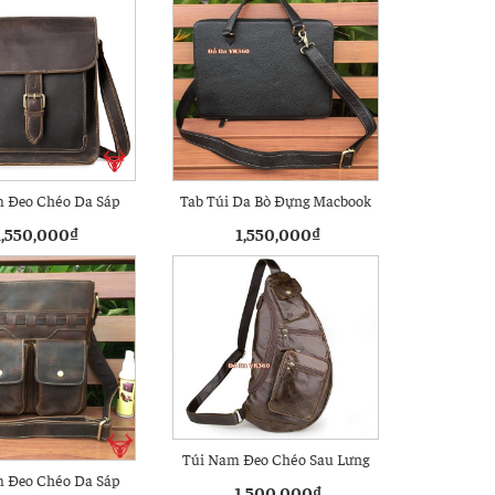
 Đeo Chéo Da Sáp
Tab Túi Da Bò Đựng Macbook
Ngựa J025
Pro 13 inch
1,550,000
₫
1,550,000
₫
Túi Nam Đeo Chéo Sau Lưng
 Đeo Chéo Da Sáp
Da Bò TDL18
1,500,000
₫