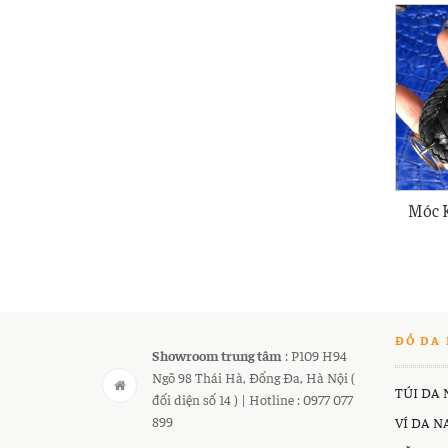
Móc 
Châ
ĐỒ DA 
Showroom trung tâm
: P109 H94
Ngõ 98 Thái Hà, Đống Đa, Hà Nội (
TÚI DA
đối diện số 14 ) | Hotline : 0977 077
899
VÍ DA 