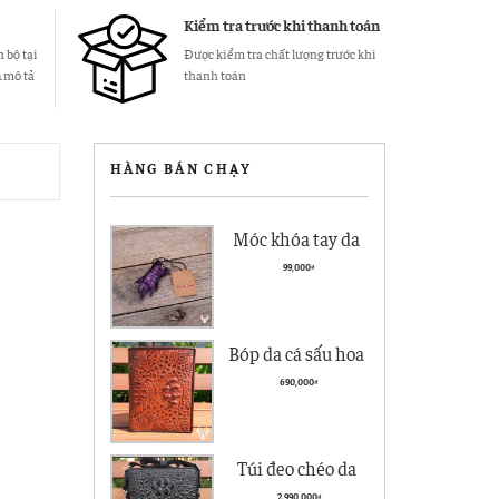
Kiểm tra trước khi thanh toán
 bộ tại
Được kiểm tra chất lượng trước khi
& mô tả
thanh toán
HÀNG BÁN CHẠY
Móc khóa tay da
cá sấu giá rẻ MK01
99,000
₫
Bóp da cá sấu hoa
cà giá rẻ BCS05
690,000
₫
kiểu đứng
Túi đeo chéo da
nam Vân Cá Sấu
2,990,000
₫