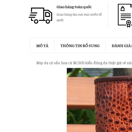
Giao hàng toàn quốc
Giao hàng tận nơi mọi miền tổ
quốc
MÔ TẢ
THÔNG TIN BỔ SUNG
ĐÁNH GIÁ (
Bóp da cá sấu hoa cà BCS05 kiểu đứng da thật giá rẻ nh