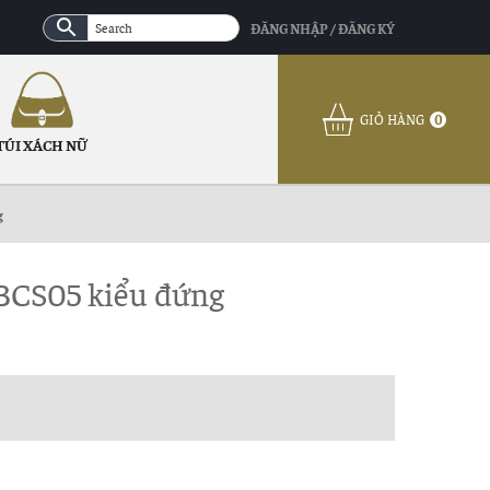
ĐĂNG NHẬP / ĐĂNG KÝ
GIỎ HÀNG
0
TÚI XÁCH NỮ
g
ẻ BCS05 kiểu đứng