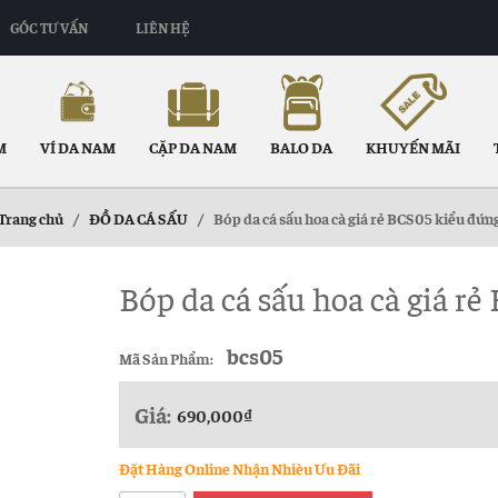
GÓC TƯ VẤN
LIÊN HỆ
M
VÍ DA NAM
CẶP DA NAM
BALO DA
KHUYẾN MÃI
Trang chủ
/
ĐỒ DA CÁ SẤU
/
Bóp da cá sấu hoa cà giá rẻ BCS05 kiểu đứn
Bóp da cá sấu hoa cà giá r
bcs05
Mã Sản Phẩm:
Giá:
690,000
₫
Đặt Hàng Online Nhận Nhièu Ưu Đãi