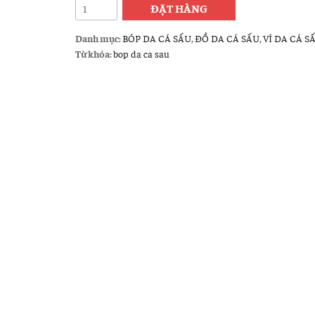
Bóp
ĐẶT HÀNG
da
cá
Danh mục:
BÓP DA CÁ SẤU
,
ĐỒ DA CÁ SẤU
,
VÍ DA CÁ S
sấu
Từ khóa:
bop da ca sau
hoa
cà
giá
rẻ
BCS05
kiểu
đứng
số
lượng