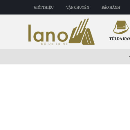
GIỚI THIỆU
VẬN CHUYỂN
BẢO HÀNH
TÚI DA NA