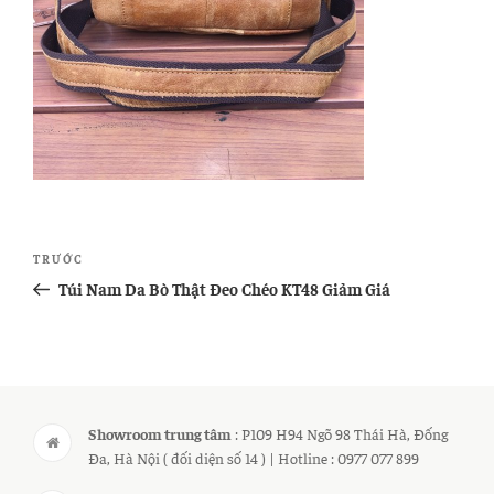
Điều
Bài
TRƯỚC
hướng
cũ
Túi Nam Da Bò Thật Đeo Chéo KT48 Giảm Giá
bài
hơn
viết
Showroom trung tâm
: P109 H94 Ngõ 98 Thái Hà, Đống
Đa, Hà Nội ( đối diện số 14 ) | Hotline : 0977 077 899