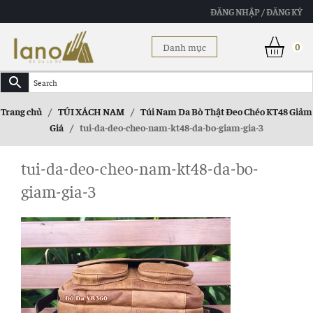
ĐĂNG NHẬP / ĐĂNG KÝ
Danh mục
0
Trang chủ
/
TÚI XÁCH NAM
/
Túi Nam Da Bò Thật Đeo Chéo KT48 Giảm
Giá
/
tui-da-deo-cheo-nam-kt48-da-bo-giam-gia-3
tui-da-deo-cheo-nam-kt48-da-bo-
giam-gia-3