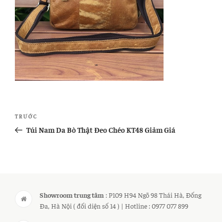
Điều
Bài
TRƯỚC
hướng
cũ
Túi Nam Da Bò Thật Đeo Chéo KT48 Giảm Giá
bài
hơn
viết
Showroom trung tâm
: P109 H94 Ngõ 98 Thái Hà, Đống
Đa, Hà Nội ( đối diện số 14 ) | Hotline : 0977 077 899