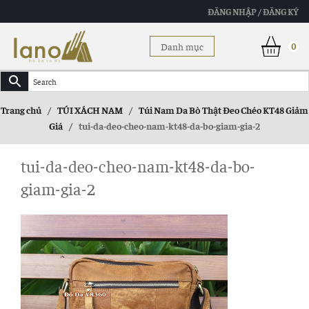
ĐĂNG NHẬP / ĐĂNG KÝ
Danh mục
0
Trang chủ
/
TÚI XÁCH NAM
/
Túi Nam Da Bò Thật Đeo Chéo KT48 Giảm
Giá
/
tui-da-deo-cheo-nam-kt48-da-bo-giam-gia-2
tui-da-deo-cheo-nam-kt48-da-bo-
giam-gia-2