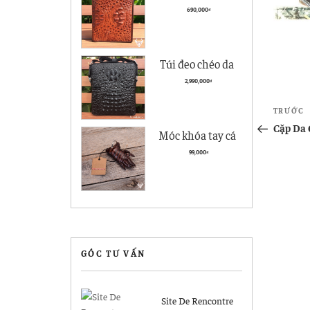
cà giá rẻ BCS05
690,000
₫
kiểu đứng
Túi đeo chéo da
nam Vân Cá Sấu
2,990,000
₫
Cao cấp VCS04
Điề
Bài
TRƯỚC
Đen
hướ
cũ
Cặp Da 
Móc khóa tay cá
hơn
sấu Hà Nội giá rẻ
bài
99,000
₫
MK04
viết
GÓC TƯ VẤN
Site De Rencontre