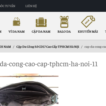
GÓC TƯ VẤN
LIÊN HỆ
M
VÍ DA NAM
CẶP DA NAM
BALO DA
KHUYẾN MÃI
CH NAM
/
Cặp Da Công Sở CD17 Cao Cấp TPHCM Hà Nội
/
cap-da-cong-ca
da-cong-cao-cap-tphcm-ha-noi-11