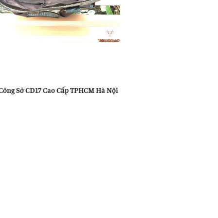
u
ng
Công Sở CD17 Cao Cấp TPHCM Hà Nội