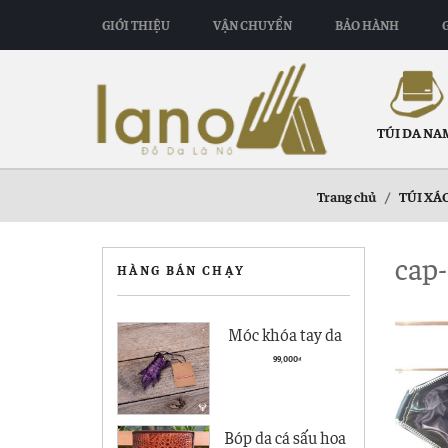
GIỚI THIỆU
VẬN CHUYỂN
BẢO HÀNH
TÚI DA NA
Trang chủ
/
TÚI XÁ
cap-
HÀNG BÁN CHẠY
Móc khóa tay da
cá sấu giá rẻ MK01
99,000
₫
Bóp da cá sấu hoa