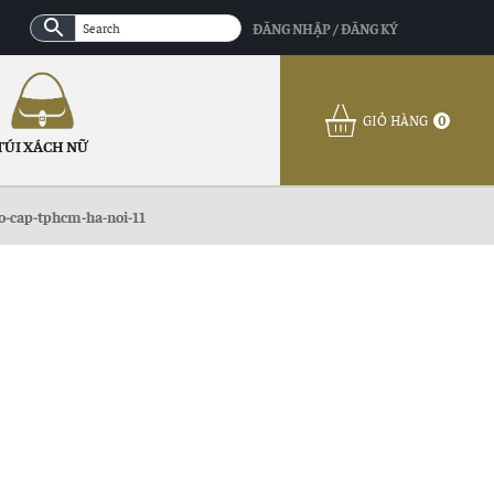
ĐĂNG NHẬP / ĐĂNG KÝ
GIỎ HÀNG
0
TÚI XÁCH NỮ
o-cap-tphcm-ha-noi-11