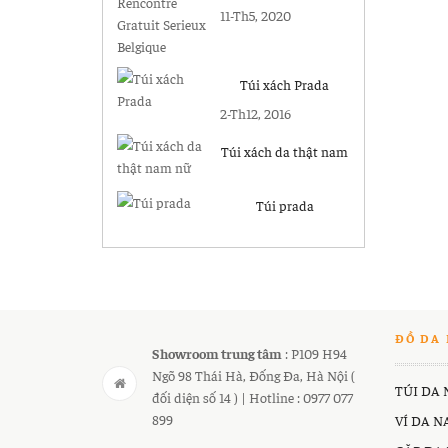
Gratuit Serieux
11-Th5, 2020
Belgique
Túi xách Prada
2-Th12, 2016
Túi xách da thật nam
nữ
Túi prada
ĐỒ DA 
Showroom trung tâm
: P109 H94
Ngõ 98 Thái Hà, Đống Đa, Hà Nội (
TÚI DA
đối diện số 14 ) | Hotline : 0977 077
899
VÍ DA 