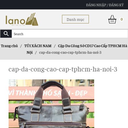
ĐĂNG NHẬP / ĐĂNG KÝ
Danh mục
0
Trang chủ
/
TÚI XÁCH NAM
/
Cặp Da Công Sở CD17 Cao Cấp TPHCM Hà
Nội
/
cap-da-cong-cao-cap-tphcm-ha-noi-3
cap-da-cong-cao-cap-tphcm-ha-noi-3