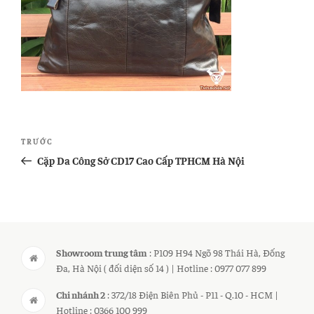
Điều
Bài
TRƯỚC
hướng
cũ
Cặp Da Công Sở CD17 Cao Cấp TPHCM Hà Nội
bài
hơn
viết
Showroom trung tâm
: P109 H94 Ngõ 98 Thái Hà, Đống
Đa, Hà Nội ( đối diện số 14 ) | Hotline : 0977 077 899
Chi nhánh 2
: 372/18 Điện Biên Phủ - P11 - Q.10 - HCM |
Hotline : 0366 100 999