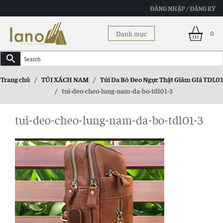
ĐĂNG NHẬP / ĐĂNG KÝ
Danh mục
0
Trang chủ
/
TÚI XÁCH NAM
/
Túi Da Bò Đeo Ngực Thật Giảm GIá TDL01
/
tui-deo-cheo-lung-nam-da-bo-tdl01-3
tui-deo-cheo-lung-nam-da-bo-tdl01-3