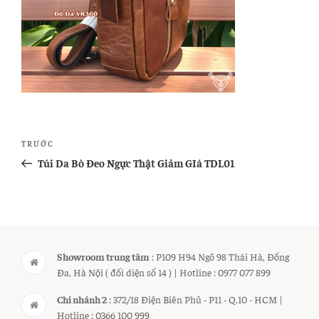
Điều
Bài
TRƯỚC
hướng
cũ
Túi Da Bò Đeo Ngực Thật Giảm GIá TDL01
bài
hơn
viết
Showroom trung tâm
: P109 H94 Ngõ 98 Thái Hà, Đống
Đa, Hà Nội ( đối diện số 14 ) | Hotline : 0977 077 899
Chi nhánh 2
: 372/18 Điện Biên Phủ - P11 - Q.10 - HCM |
Hotline : 0366 100 999