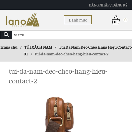
ĐĂNG NHẬP / ĐĂNG KÝ
Danh mục
0
Trang chủ
/
TÚI XÁCH NAM
/
Túi Da Nam Đeo Chéo Hàng Hiệu Contact-
01
/
tui-da-nam-deo-cheo-hang-hieu-contact-2
tui-da-nam-deo-cheo-hang-hieu-
contact-2