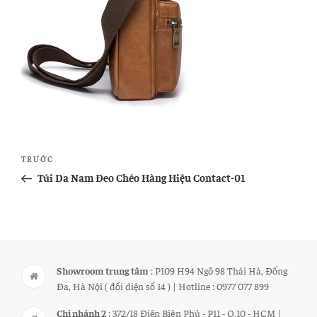
Điều
Bài
TRƯỚC
hướng
cũ
Túi Da Nam Đeo Chéo Hàng Hiệu Contact-01
bài
hơn
viết
Showroom trung tâm
: P109 H94 Ngõ 98 Thái Hà, Đống
Đa, Hà Nội ( đối diện số 14 ) | Hotline : 0977 077 899
Chi nhánh 2
: 372/18 Điện Biên Phủ - P11 - Q.10 - HCM |