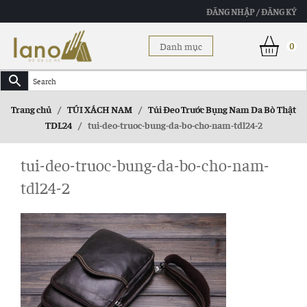
ĐĂNG NHẬP / ĐĂNG KÝ
Danh mục
0
Trang chủ
/
TÚI XÁCH NAM
/
Túi Đeo Trước Bụng Nam Da Bò Thật
TDL24
/
tui-deo-truoc-bung-da-bo-cho-nam-tdl24-2
tui-deo-truoc-bung-da-bo-cho-nam-
tdl24-2