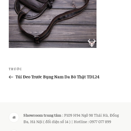
Điều
Bài
TRƯỚC
hướng
cũ
Túi Đeo Trước Bụng Nam Da Bò Thật TDL24
bài
hơn
viết
Showroom trung tâm
: P109 H94 Ngõ 98 Thái Hà, Đống
Đa, Hà Nội ( đối diện số 14 ) | Hotline : 0977 077 899