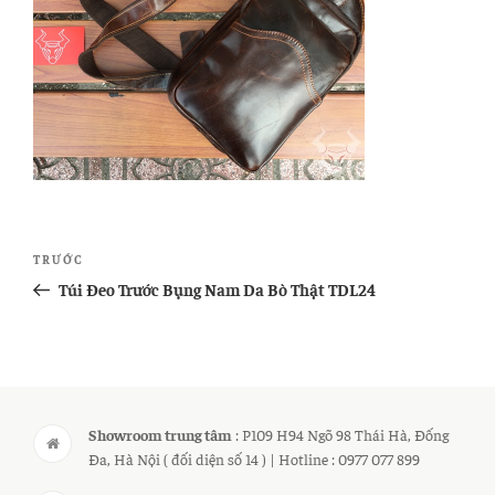
Điều
Bài
TRƯỚC
hướng
cũ
Túi Đeo Trước Bụng Nam Da Bò Thật TDL24
bài
hơn
viết
Showroom trung tâm
: P109 H94 Ngõ 98 Thái Hà, Đống
Đa, Hà Nội ( đối diện số 14 ) | Hotline : 0977 077 899