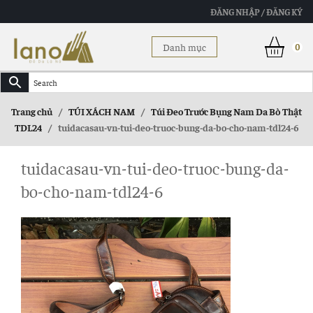
ĐĂNG NHẬP / ĐĂNG KÝ
Danh mục
0
Trang chủ
/
TÚI XÁCH NAM
/
Túi Đeo Trước Bụng Nam Da Bò Thật
TDL24
/
tuidacasau-vn-tui-deo-truoc-bung-da-bo-cho-nam-tdl24-6
tuidacasau-vn-tui-deo-truoc-bung-da-
bo-cho-nam-tdl24-6