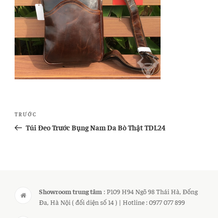
Điều
Bài
TRƯỚC
hướng
cũ
Túi Đeo Trước Bụng Nam Da Bò Thật TDL24
bài
hơn
viết
Showroom trung tâm
: P109 H94 Ngõ 98 Thái Hà, Đống
Đa, Hà Nội ( đối diện số 14 ) | Hotline : 0977 077 899