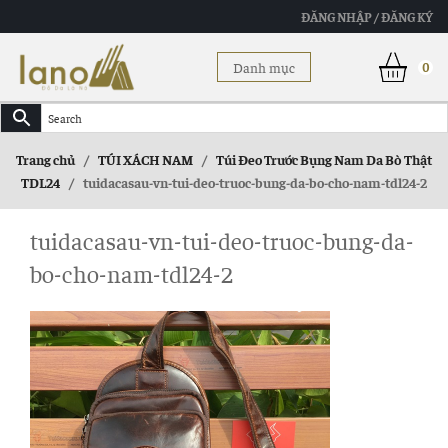
ĐĂNG NHẬP / ĐĂNG KÝ
Danh mục
0
Trang chủ
/
TÚI XÁCH NAM
/
Túi Đeo Trước Bụng Nam Da Bò Thật
TDL24
/
tuidacasau-vn-tui-deo-truoc-bung-da-bo-cho-nam-tdl24-2
tuidacasau-vn-tui-deo-truoc-bung-da-
bo-cho-nam-tdl24-2