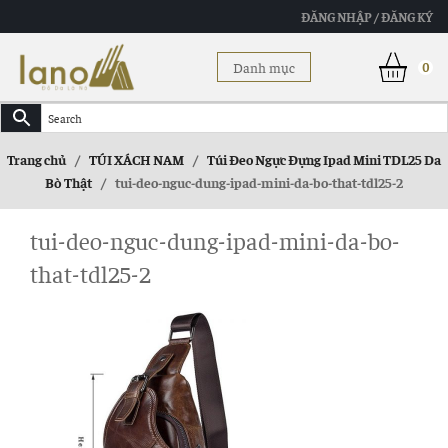
ĐĂNG NHẬP / ĐĂNG KÝ
Danh mục
0
Trang chủ
/
TÚI XÁCH NAM
/
Túi Đeo Ngực Đựng Ipad Mini TDL25 Da
Bò Thật
/
tui-deo-nguc-dung-ipad-mini-da-bo-that-tdl25-2
tui-deo-nguc-dung-ipad-mini-da-bo-
that-tdl25-2