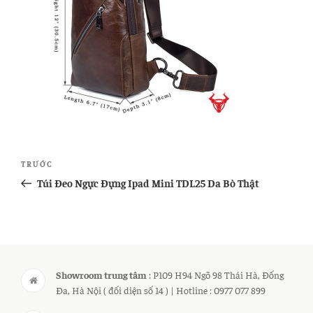
Điều
Bài
TRƯỚC
hướng
cũ
Túi Đeo Ngực Đựng Ipad Mini TDL25 Da Bò Thật
bài
hơn
viết
Showroom trung tâm
: P109 H94 Ngõ 98 Thái Hà, Đống
Đa, Hà Nội ( đối diện số 14 ) | Hotline : 0977 077 899