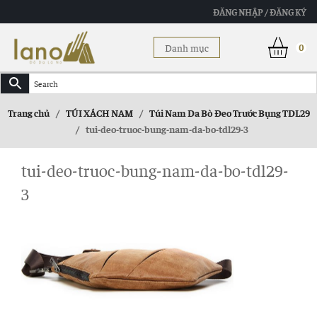
ĐĂNG NHẬP / ĐĂNG KÝ
Danh mục
0
Trang chủ
/
TÚI XÁCH NAM
/
Túi Nam Da Bò Đeo Trước Bụng TDL29
/
tui-deo-truoc-bung-nam-da-bo-tdl29-3
tui-deo-truoc-bung-nam-da-bo-tdl29-
3