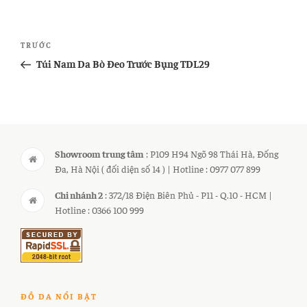
Điều
Bài
TRƯỚC
hướng
cũ
Túi Nam Da Bò Đeo Trước Bụng TDL29
bài
hơn
viết
Showroom trung tâm
: P109 H94 Ngõ 98 Thái Hà, Đống
Đa, Hà Nội ( đối diện số 14 ) | Hotline : 0977 077 899
Chi nhánh 2
: 372/18 Điện Biên Phủ - P11 - Q.10 - HCM |
Hotline : 0366 100 999
ĐỒ DA NỔI BẬT