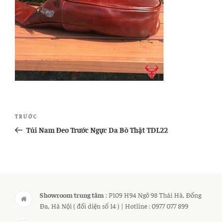
Điều
Bài
TRƯỚC
hướng
cũ
Túi Nam Đeo Trước Ngực Da Bò Thật TDL22
bài
hơn
viết
Showroom trung tâm
: P109 H94 Ngõ 98 Thái Hà, Đống
Đa, Hà Nội ( đối diện số 14 ) | Hotline : 0977 077 899