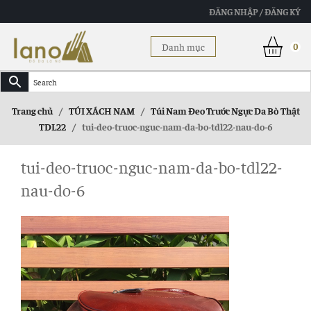
ĐĂNG NHẬP / ĐĂNG KÝ
Danh mục
0
Trang chủ
/
TÚI XÁCH NAM
/
Túi Nam Đeo Trước Ngực Da Bò Thật
TDL22
/
tui-deo-truoc-nguc-nam-da-bo-tdl22-nau-do-6
tui-deo-truoc-nguc-nam-da-bo-tdl22-
nau-do-6