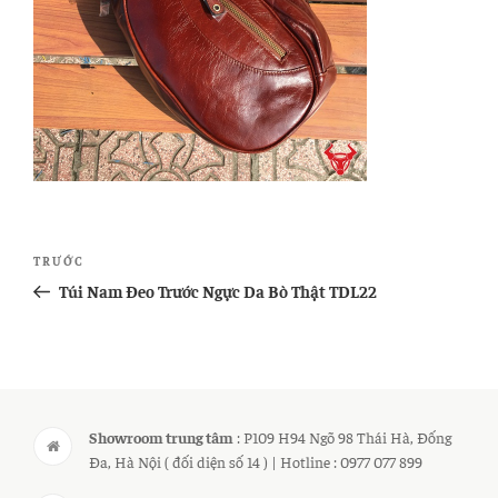
Điều
Bài
TRƯỚC
hướng
cũ
Túi Nam Đeo Trước Ngực Da Bò Thật TDL22
bài
hơn
viết
Showroom trung tâm
: P109 H94 Ngõ 98 Thái Hà, Đống
Đa, Hà Nội ( đối diện số 14 ) | Hotline : 0977 077 899