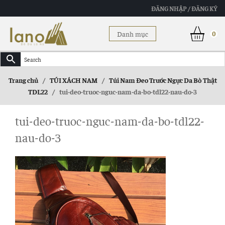
ĐĂNG NHẬP / ĐĂNG KÝ
Danh mục
0
Trang chủ
/
TÚI XÁCH NAM
/
Túi Nam Đeo Trước Ngực Da Bò Thật
TDL22
/
tui-deo-truoc-nguc-nam-da-bo-tdl22-nau-do-3
tui-deo-truoc-nguc-nam-da-bo-tdl22-
nau-do-3