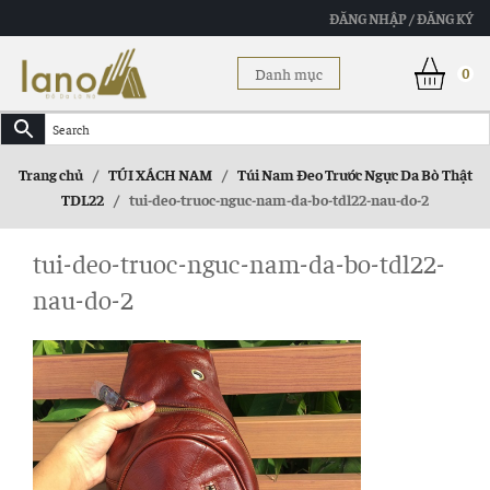
ĐĂNG NHẬP / ĐĂNG KÝ
Danh mục
0
Trang chủ
/
TÚI XÁCH NAM
/
Túi Nam Đeo Trước Ngực Da Bò Thật
TDL22
/
tui-deo-truoc-nguc-nam-da-bo-tdl22-nau-do-2
tui-deo-truoc-nguc-nam-da-bo-tdl22-
nau-do-2