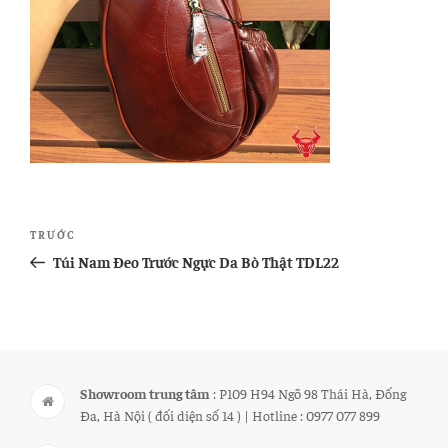
Điều
Bài
TRƯỚC
hướng
cũ
Túi Nam Đeo Trước Ngực Da Bò Thật TDL22
bài
hơn
viết
Showroom trung tâm
: P109 H94 Ngõ 98 Thái Hà, Đống
Đa, Hà Nội ( đối diện số 14 ) | Hotline : 0977 077 899