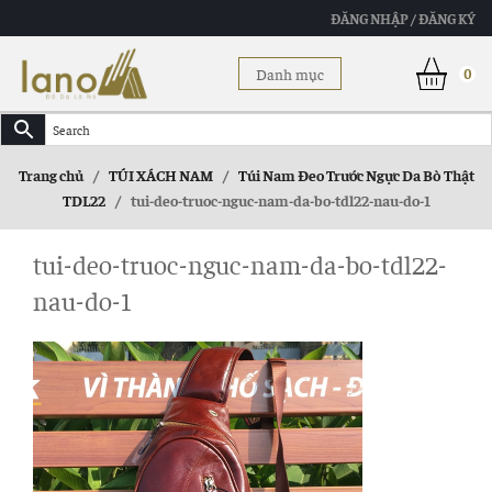
ĐĂNG NHẬP / ĐĂNG KÝ
Danh mục
0
Trang chủ
/
TÚI XÁCH NAM
/
Túi Nam Đeo Trước Ngực Da Bò Thật
TDL22
/
tui-deo-truoc-nguc-nam-da-bo-tdl22-nau-do-1
tui-deo-truoc-nguc-nam-da-bo-tdl22-
nau-do-1