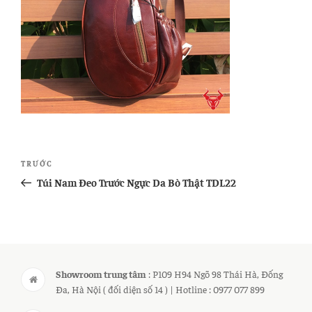
Điều
Bài
TRƯỚC
hướng
cũ
Túi Nam Đeo Trước Ngực Da Bò Thật TDL22
bài
hơn
viết
Showroom trung tâm
: P109 H94 Ngõ 98 Thái Hà, Đống
Đa, Hà Nội ( đối diện số 14 ) | Hotline : 0977 077 899