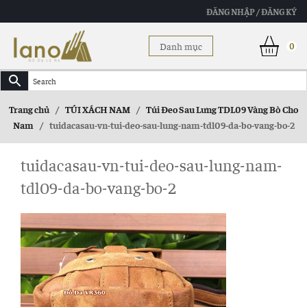
ĐĂNG NHẬP / ĐĂNG KÝ
Danh mục
0
Trang chủ
/
TÚI XÁCH NAM
/
Túi Đeo Sau Lưng TDL09 Vàng Bò Cho
Nam
/
tuidacasau-vn-tui-deo-sau-lung-nam-tdl09-da-bo-vang-bo-2
tuidacasau-vn-tui-deo-sau-lung-nam-
tdl09-da-bo-vang-bo-2