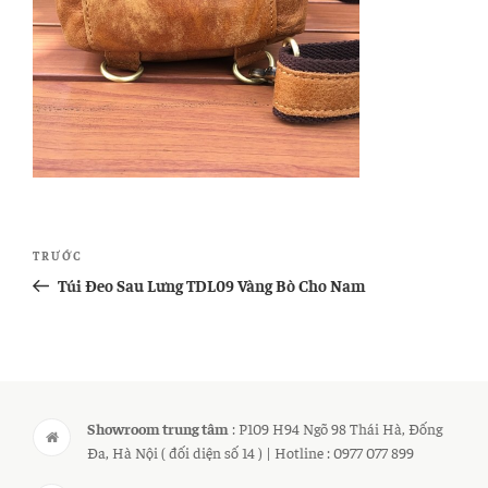
Điều
Bài
TRƯỚC
hướng
cũ
Túi Đeo Sau Lưng TDL09 Vàng Bò Cho Nam
bài
hơn
viết
Showroom trung tâm
: P109 H94 Ngõ 98 Thái Hà, Đống
Đa, Hà Nội ( đối diện số 14 ) | Hotline : 0977 077 899