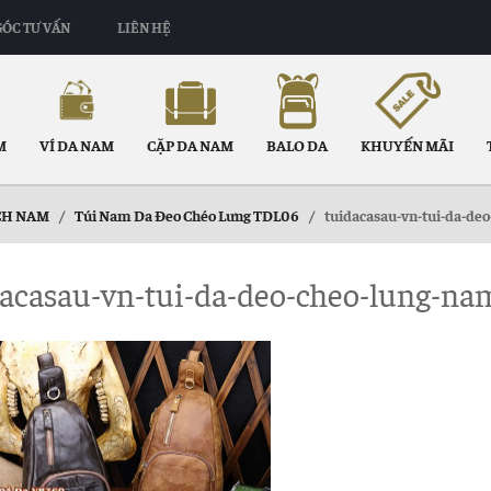
GÓC TƯ VẤN
LIÊN HỆ
M
VÍ DA NAM
CẶP DA NAM
BALO DA
KHUYẾN MÃI
CH NAM
/
Túi Nam Da Đeo Chéo Lưng TDL06
/
tuidacasau-vn-tui-da-de
acasau-vn-tui-da-deo-cheo-lung-na