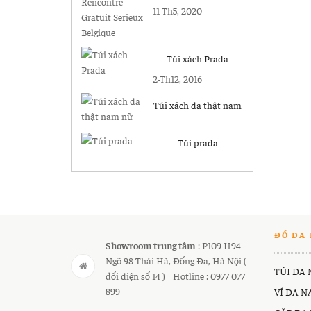
Gratuit Serieux
11-Th5, 2020
Belgique
Túi xách Prada
2-Th12, 2016
Túi xách da thật nam
nữ
Túi prada
ĐỒ DA 
Showroom trung tâm
: P109 H94
Ngõ 98 Thái Hà, Đống Đa, Hà Nội (
TÚI DA
đối diện số 14 ) | Hotline : 0977 077
899
VÍ DA 