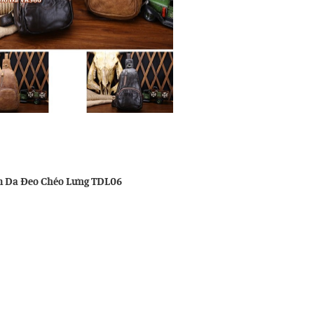
u
ng
 Da Đeo Chéo Lưng TDL06