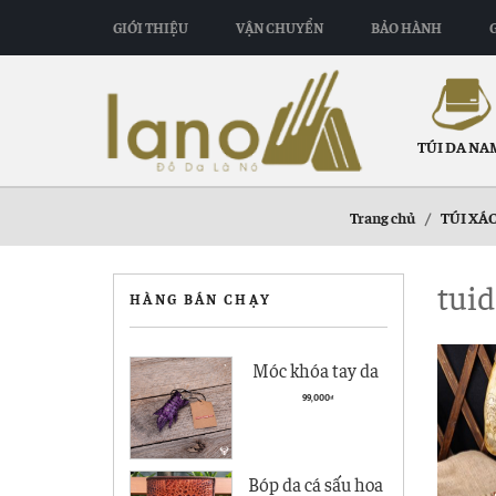
GIỚI THIỆU
VẬN CHUYỂN
BẢO HÀNH
TÚI DA NA
Trang chủ
/
TÚI XÁ
tuid
HÀNG BÁN CHẠY
Móc khóa tay da
cá sấu giá rẻ MK01
99,000
₫
Bóp da cá sấu hoa