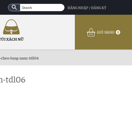
ĐĂNG NHẬP / ĐĂNG KÝ
GIỎ HÀNG
0
TÚI XÁCH NỮ
o-cheo-lung-nam-tdl06
m-tdl06