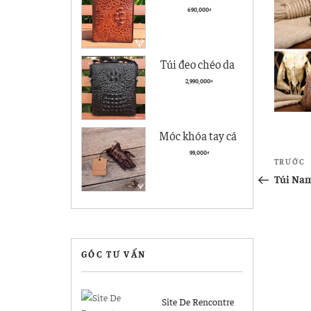
cà giá rẻ BCS05
690,000
₫
kiểu đứng
Túi đeo chéo da
nam Vân Cá Sấu
2,990,000
₫
Cao cấp VCS04
Đen
Móc khóa tay cá
sấu Hà Nội giá rẻ
Điề
99,000
₫
Bài
TRƯỚC
MK04
hướ
cũ
Túi Nam
hơn
bài
viết
GÓC TƯ VẤN
Site De Rencontre