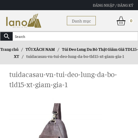
ĐĂNG NHẬP / ĐĂNG KÝ
Danh mục
0
Trang chủ
/
TÚI XÁCH NAM
/
Túi Đeo Lưng Da Bò Thật Giảm Giá TDL15-
XT
/
tuidacasau-vn-tui-deo-lung-da-bo-tld15-xt-giam-gia-1
tuidacasau-vn-tui-deo-lung-da-bo-
tld15-xt-giam-gia-1