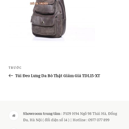
Điều
Bài
TRƯỚC
hướng
cũ
Túi Đeo Lưng Da Bò Thật Giảm Giá TDL15-XT
bài
hơn
viết
Showroom trung tâm
: P109 H94 Ngõ 98 Thái Hà, Đống
Đa, Hà Nội ( đối diện số 14 ) | Hotline : 0977 077 899