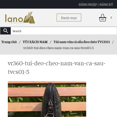
ĐĂNG NHẬP / ĐĂNG KÝ
Danh mục
0
Trang chủ
/
TÚI XÁCH NAM
/
Túi nam vân cá sấu đeo chéo TVCS01
/
vr360-tui-deo-cheo-nam-van-ca-sau-tvcs01-5
vr360-tui-deo-cheo-nam-van-ca-sau-
tvcs01-5