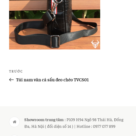
Điều
Bài
TRƯỚC
hướng
cũ
Túi nam vân cá sấu đeo chéo TVCS01
bài
hơn
viết
Showroom trung tâm
: P109 H94 Ngõ 98 Thái Hà, Đống
Đa, Hà Nội ( đối diện số 14 ) | Hotline : 0977 077 899