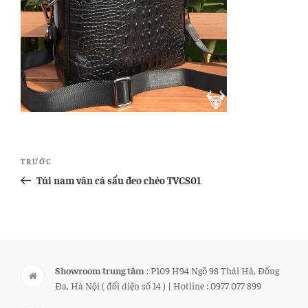
Điều
Bài
TRƯỚC
hướng
cũ
Túi nam vân cá sấu đeo chéo TVCS01
bài
hơn
viết
Showroom trung tâm
: P109 H94 Ngõ 98 Thái Hà, Đống
Đa, Hà Nội ( đối diện số 14 ) | Hotline : 0977 077 899