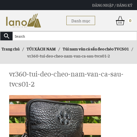
ĐĂNG NHẬP / ĐĂNG KÝ
Danh mục
0
Trang chủ
/
TÚI XÁCH NAM
/
Túi nam vân cá sấu đeo chéo TVCS01
/
vr360-tui-deo-cheo-nam-van-ca-sau-tvcs01-2
vr360-tui-deo-cheo-nam-van-ca-sau-
tvcs01-2