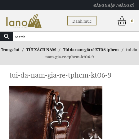
ĐĂNG NHẬP / ĐĂNG KÝ
Danh mục
0
Trang chủ
/
TÚI XÁCH NAM
/
Túi da nam giá rẻ KT06 tphcm
/
tui-da-
nam-gia-re-tphcm-kt06-9
tui-da-nam-gia-re-tphcm-kt06-9