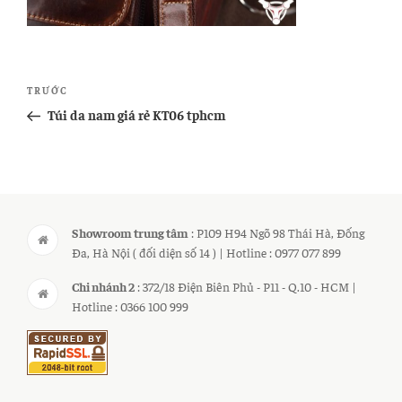
Điều
Bài
TRƯỚC
hướng
cũ
Túi da nam giá rẻ KT06 tphcm
bài
hơn
viết
Showroom trung tâm
: P109 H94 Ngõ 98 Thái Hà, Đống
Đa, Hà Nội ( đối diện số 14 ) | Hotline : 0977 077 899
Chi nhánh 2
: 372/18 Điện Biên Phủ - P11 - Q.10 - HCM |
Hotline : 0366 100 999