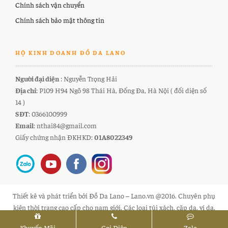
Chính sách vận chuyển
Chính sách bảo mật thông tin
HỘ KINH DOANH ĐỒ DA LANO
Người đại diện
: Nguyễn Trọng Hải
Địa chỉ
: P109 H94 Ngõ 98 Thái Hà, Đống Đa, Hà Nội ( đối diện số
14 )
SĐT
: 0366100999
Email
: nthai84@gmail.com
Giấy chứng nhận ĐKHKD:
01A8022349
Thiết kê và phát triển bởi Đồ Da Lano – Lano.vn @2016. Chuyên phụ
kiện thời trang cao cấp cho nam giới. Các loại túi xách, cặp da, ví da,
thắt lưng hàng hiệu cho nam
Khuyến Mãi
Gọi Điện
Zalo