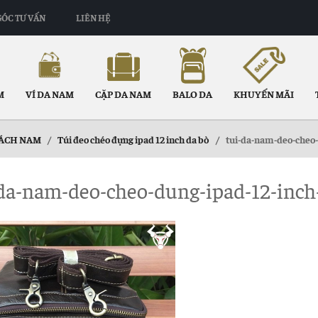
GÓC TƯ VẤN
LIÊN HỆ
M
VÍ DA NAM
CẶP DA NAM
BALO DA
KHUYẾN MÃI
XÁCH NAM
/
Túi đeo chéo đựng ipad 12 inch da bò
/
tui-da-nam-deo-cheo-
da-nam-deo-cheo-dung-ipad-12-inch