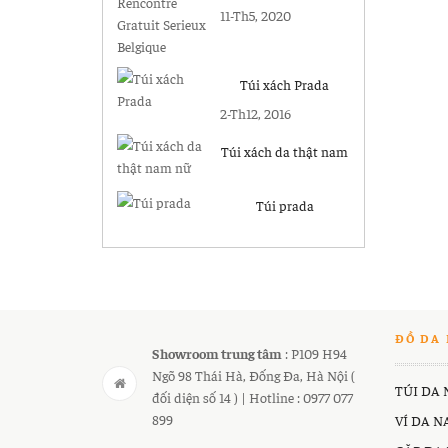
Gratuit Serieux
11-Th5, 2020
Belgique
Túi xách Prada
2-Th12, 2016
Túi xách da thật nam
nữ
Túi prada
ĐỒ DA 
Showroom trung tâm
: P109 H94
Ngõ 98 Thái Hà, Đống Đa, Hà Nội (
TÚI DA
đối diện số 14 ) | Hotline : 0977 077
899
VÍ DA 