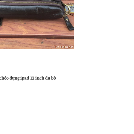
u
ng
chéo đựng ipad 12 inch da bò