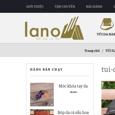
GIỚI THIỆU
VẬN CHUYỂN
BẢO HÀNH
TÚI DA NA
Trang chủ
/
TÚI 
tui-
HÀNG BÁN CHẠY
Móc khóa tay da
cá sấu giá rẻ MK01
99,000
₫
Bóp da cá sấu hoa