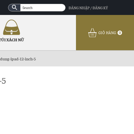
ĐĂNG NHẬP / ĐĂNG KÝ
GIỎ HÀNG
0
TÚI XÁCH NỮ
dung-ipad-12-inch-5
-5