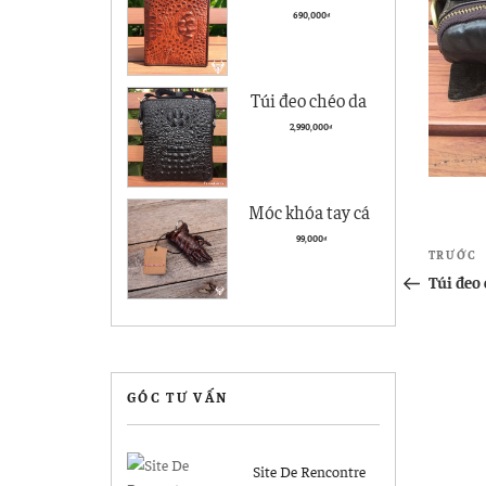
cà giá rẻ BCS05
690,000
₫
kiểu đứng
Túi đeo chéo da
nam Vân Cá Sấu
2,990,000
₫
Cao cấp VCS04
Đen
Móc khóa tay cá
sấu Hà Nội giá rẻ
Điề
99,000
₫
Bài
TRƯỚC
MK04
hướ
cũ
Túi đeo 
hơn
bài
viết
GÓC TƯ VẤN
Site De Rencontre