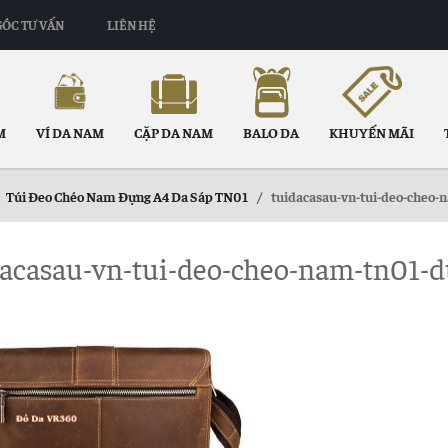
GÓC TƯ VẤN
LIÊN HỆ
M
VÍ DA NAM
CẶP DA NAM
BALO DA
KHUYẾN MÃI
Túi Đeo Chéo Nam Đựng A4 Da Sáp TN01
/
tuidacasau-vn-tui-deo-cheo-
dacasau-vn-tui-deo-cheo-nam-tn01-d