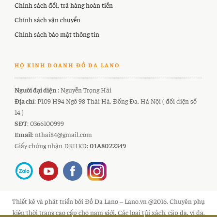
Chính sách đổi, trả hàng hoàn tiền
Chính sách vận chuyển
Chính sách bảo mật thông tin
HỘ KINH DOANH ĐỒ DA LANO
Người đại diện
: Nguyễn Trọng Hải
Địa chỉ
: P109 H94 Ngõ 98 Thái Hà, Đống Đa, Hà Nội ( đối diện số
14 )
SĐT
: 0366100999
Email
: nthai84@gmail.com
Giấy chứng nhận ĐKHKD:
01A8022349
Thiết kê và phát triển bởi Đồ Da Lano – Lano.vn @2016. Chuyên phụ
kiện thời trang cao cấp cho nam giới. Các loại túi xách, cặp da, ví da,