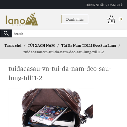
ĐĂNG NHẬP / ĐĂNG KÝ
Danh mục
0
Trang chủ
/
TÚI XÁCH NAM
/
Túi Da Nam TDL11 Đeo Sau Lưng
/
tuidacasau-vn-tui-da-nam-deo-sau-lung-tdl11-2
tuidacasau-vn-tui-da-nam-deo-sau-
lung-tdl11-2