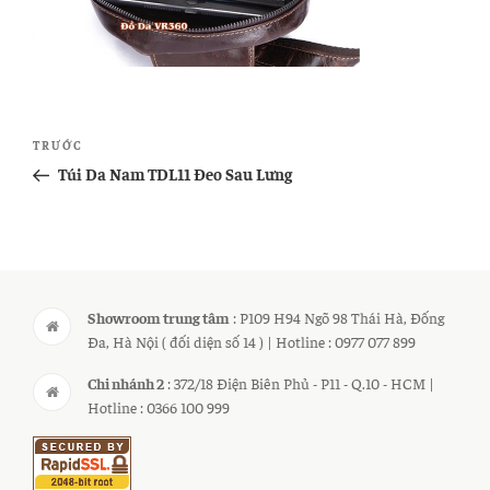
Điều
Bài
TRƯỚC
hướng
cũ
Túi Da Nam TDL11 Đeo Sau Lưng
bài
hơn
viết
Showroom trung tâm
: P109 H94 Ngõ 98 Thái Hà, Đống
Đa, Hà Nội ( đối diện số 14 ) | Hotline : 0977 077 899
Chi nhánh 2
: 372/18 Điện Biên Phủ - P11 - Q.10 - HCM |
Hotline : 0366 100 999