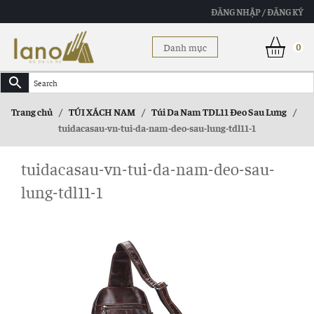
ĐĂNG NHẬP / ĐĂNG KÝ
Danh mục
0
Trang chủ
/
TÚI XÁCH NAM
/
Túi Da Nam TDL11 Đeo Sau Lưng
/
tuidacasau-vn-tui-da-nam-deo-sau-lung-tdl11-1
tuidacasau-vn-tui-da-nam-deo-sau-
lung-tdl11-1