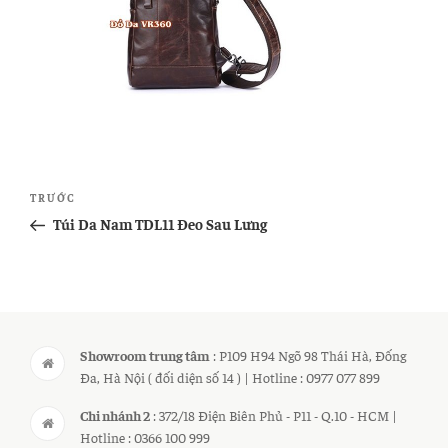
Điều
Bài
TRƯỚC
hướng
cũ
Túi Da Nam TDL11 Đeo Sau Lưng
bài
hơn
viết
Showroom trung tâm
: P109 H94 Ngõ 98 Thái Hà, Đống
Đa, Hà Nội ( đối diện số 14 ) | Hotline : 0977 077 899
Chi nhánh 2
: 372/18 Điện Biên Phủ - P11 - Q.10 - HCM |
Hotline : 0366 100 999