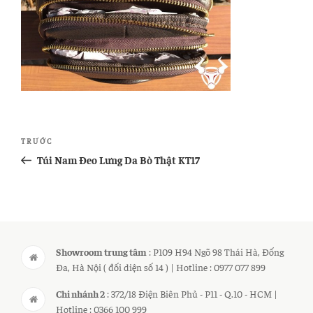
Điều
Bài
TRƯỚC
hướng
cũ
Túi Nam Đeo Lưng Da Bò Thật KT17
bài
hơn
viết
Showroom trung tâm
: P109 H94 Ngõ 98 Thái Hà, Đống
Đa, Hà Nội ( đối diện số 14 ) | Hotline : 0977 077 899
Chi nhánh 2
: 372/18 Điện Biên Phủ - P11 - Q.10 - HCM |
Hotline : 0366 100 999