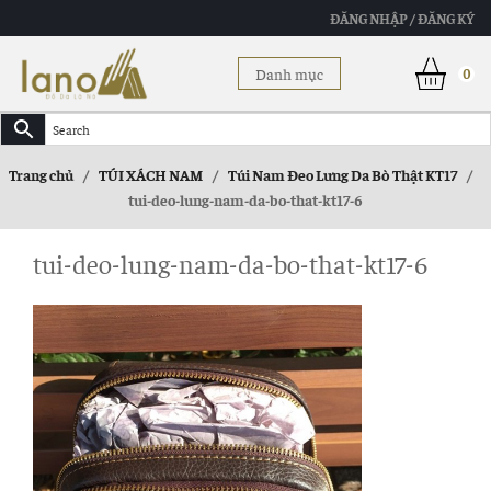
ĐĂNG NHẬP / ĐĂNG KÝ
Danh mục
0
Trang chủ
/
TÚI XÁCH NAM
/
Túi Nam Đeo Lưng Da Bò Thật KT17
/
tui-deo-lung-nam-da-bo-that-kt17-6
tui-deo-lung-nam-da-bo-that-kt17-6