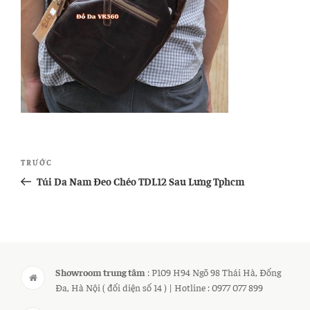
Điều
Bài
TRƯỚC
hướng
cũ
Túi Da Nam Đeo Chéo TDL12 Sau Lưng Tphcm
bài
hơn
viết
Showroom trung tâm
: P109 H94 Ngõ 98 Thái Hà, Đống
Đa, Hà Nội ( đối diện số 14 ) | Hotline : 0977 077 899