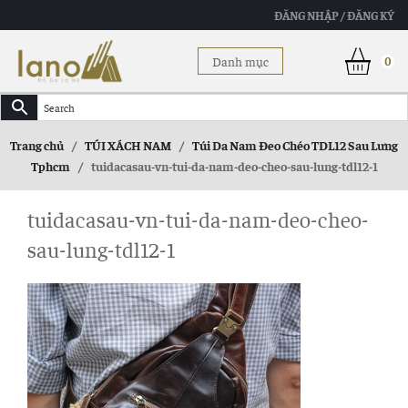
ĐĂNG NHẬP / ĐĂNG KÝ
Danh mục
0
Trang chủ
/
TÚI XÁCH NAM
/
Túi Da Nam Đeo Chéo TDL12 Sau Lưng
Tphcm
/
tuidacasau-vn-tui-da-nam-deo-cheo-sau-lung-tdl12-1
tuidacasau-vn-tui-da-nam-deo-cheo-
sau-lung-tdl12-1