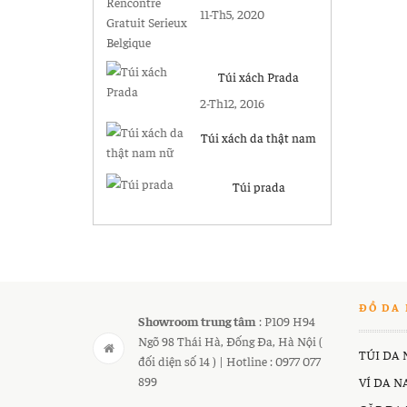
Gratuit Serieux
11-Th5, 2020
Belgique
Túi xách Prada
2-Th12, 2016
Túi xách da thật nam
nữ
Túi prada
ĐỒ DA 
Showroom trung tâm
: P109 H94
Ngõ 98 Thái Hà, Đống Đa, Hà Nội (
TÚI DA
đối diện số 14 ) | Hotline : 0977 077
899
VÍ DA 