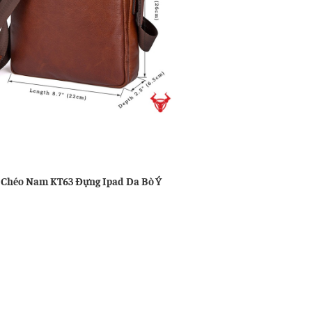
u
ng
 Chéo Nam KT63 Đựng Ipad Da Bò Ý