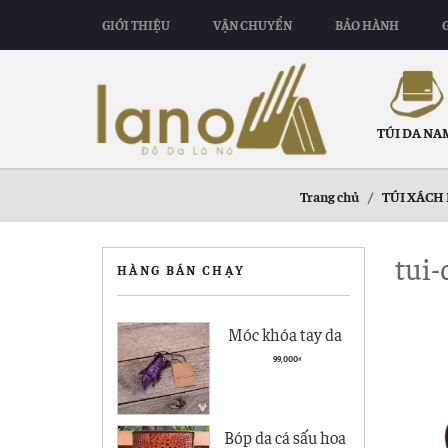
GIỚI THIỆU
VẬN CHUYỂN
BẢO HÀNH
TÚI DA NA
Trang chủ
/
TÚI XÁCH
tui-
HÀNG BÁN CHẠY
Móc khóa tay da
cá sấu giá rẻ MK01
99,000
₫
Bóp da cá sấu hoa