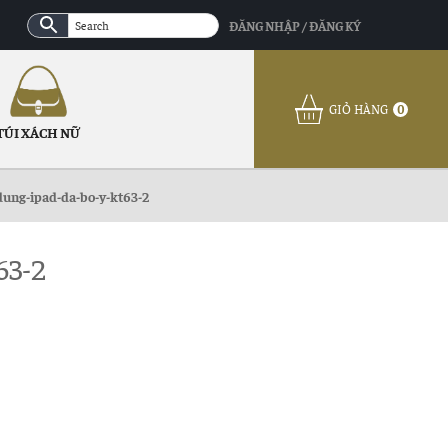
ĐĂNG NHẬP / ĐĂNG KÝ
GIỎ HÀNG
0
TÚI XÁCH NỮ
ung-ipad-da-bo-y-kt63-2
63-2