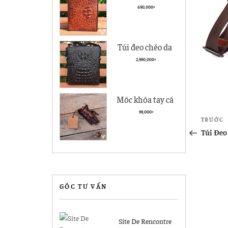
cà giá rẻ BCS05
690,000
₫
kiểu đứng
Túi đeo chéo da
nam Vân Cá Sấu
2,990,000
₫
Cao cấp VCS04
Đen
Móc khóa tay cá
sấu Hà Nội giá rẻ
Điề
99,000
₫
Bài
TRƯỚC
MK04
hướ
cũ
Túi Đeo
hơn
bài
viết
GÓC TƯ VẤN
Site De Rencontre