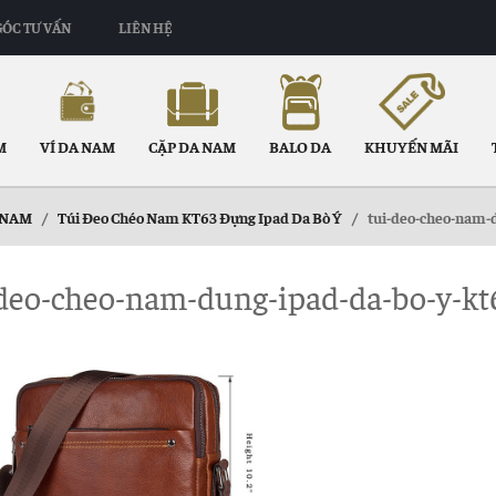
GÓC TƯ VẤN
LIÊN HỆ
M
VÍ DA NAM
CẶP DA NAM
BALO DA
KHUYẾN MÃI
 NAM
/
Túi Đeo Chéo Nam KT63 Đựng Ipad Da Bò Ý
/
tui-deo-cheo-nam-d
deo-cheo-nam-dung-ipad-da-bo-y-kt