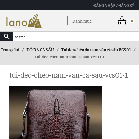
ĐĂNG NHẬP / ĐĂNG KÝ
Danh mục
0
Trang chủ
/
ĐỒ DA CÁ SẤU
/
Túi đeo chéo da nam vân cá sấu VCS01
/
tui-deo-cheo-nam-van-ca-sau-vcs01-1
tui-deo-cheo-nam-van-ca-sau-vcs01-1