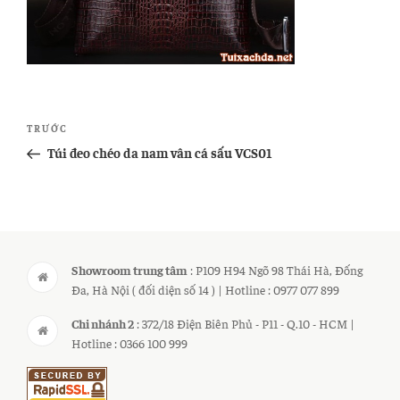
Điều
Bài
TRƯỚC
hướng
cũ
Túi đeo chéo da nam vân cá sấu VCS01
bài
hơn
viết
Showroom trung tâm
: P109 H94 Ngõ 98 Thái Hà, Đống
Đa, Hà Nội ( đối diện số 14 ) | Hotline : 0977 077 899
Chi nhánh 2
: 372/18 Điện Biên Phủ - P11 - Q.10 - HCM |
Hotline : 0366 100 999