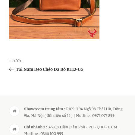
Điều
Bài
TRƯỚC
hướng
cũ
Túi Nam Đeo Chéo Da Bò KT12-CG
bài
hơn
viết
Showroom trung tâm
: P109 H94 Ngõ 98 Thái Hà, Đống
Đa, Hà Nội ( đối diện số 14 ) | Hotline : 0977 077 899
Chi nhánh 2
: 372/18 Điện Biên Phủ - P11 - Q.10 - HCM |
Hotline : 0366 100 999