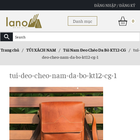
ĐĂNG NHẬP / ĐĂNG KÝ
Danh mục
0
Trang chủ
/
TÚI XÁCH NAM
/
Túi Nam Đeo Chéo Da Bò KT12-CG
/
tui-
deo-cheo-nam-da-bo-kt12-cg-1
tui-deo-cheo-nam-da-bo-kt12-cg-1